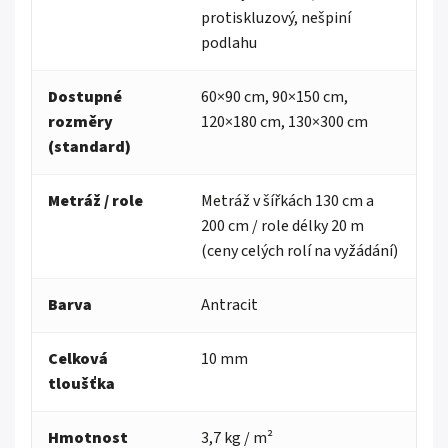
protiskluzový, nešpiní
podlahu
Dostupné
60×90 cm, 90×150 cm,
rozměry
120×180 cm, 130×300 cm
(standard)
Metráž / role
Metráž v šířkách 130 cm a
200 cm / role délky 20 m
(ceny celých rolí na vyžádání)
Barva
Antracit
Celková
10 mm
tloušťka
Hmotnost
3,7 kg / m²