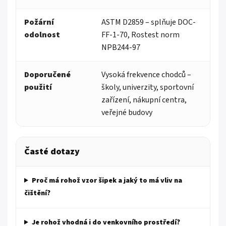
Požární
ASTM D2859 – splňuje DOC-
odolnost
FF-1-70, Rostest norm
NPB244-97
Doporučené
Vysoká frekvence chodců –
použití
školy, univerzity, sportovní
zařízení, nákupní centra,
veřejné budovy
Časté dotazy
Proč má rohož vzor šipek a jaký to má vliv na
čištění?
Je rohož vhodná i do venkovního prostředí?