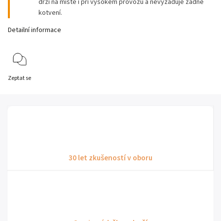
drží na místě i při vysokém provozu a nevyžaduje žádné
kotvení.
Detailní informace
Zeptat se
30 let zkušeností v oboru