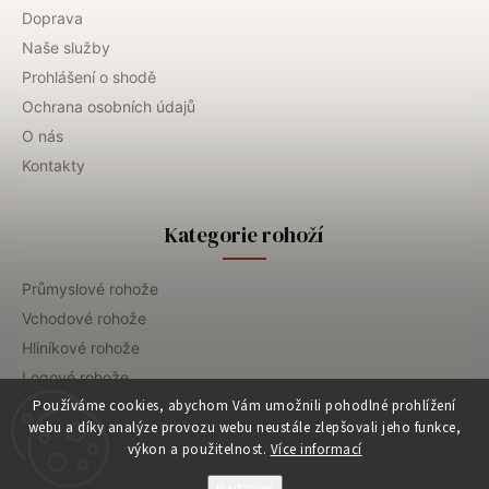
Doprava
Naše služby
Prohlášení o shodě
Ochrana osobních údajů
O nás
Kontakty
Kategorie rohoží
Průmyslové rohože
Vchodové rohože
Hliníkové rohože
Logové rohože
Používáme cookies, abychom Vám umožnili pohodlné prohlížení
Gastro rohože
webu a díky analýze provozu webu neustále zlepšovali jeho funkce,
Dezinfekční rohože
výkon a použitelnost.
Více informací
Prací servis
Nastavení