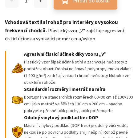
Přidat do košíku
Vchodová textilní rohož pro interiéry s vysokou
frekvencí chodců.
Plastický vzor „V" zajišťuje agresivní
čisticí účinek a vynikající poměr cena/výkon.
Agresivní čisticí účinek díky vzoru „V"
Plastický vzor šipek účinně stírá a zachycuje nečistoty z
podrážek obuvi. Odolná nelámavá polypropylenová vlákna
(1 200 g/m²) zadržují vlhkost i hrubé nečistoty hluboko ve
struktuře rohože.
Standardní rozměry i metráž na míru
Dostupná ve standardních rozměrech 60×90 cm až 130×300
cm i jako metráž ve šířkách 130 cm a 200 cm – snadno
pokryjete přesně tolik plochy, kolik potřebujete.
Odolný vinylový podklad bez DOP
Masivní vinylový podklad (DOP free) je odolný vůči vodě,
neklouže po povrchu podlahy ani ji nešpiní. Rohož pevně