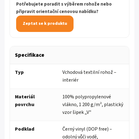
Potřebujete poradit s výběrem rohože nebo
připravit orientační cenovou nabídku?
Zeptat se k produktu
Specifikace
Typ
Vchodová textilní rohož –
interiér
Materiál
100% polypropylenové
povrchu
vlákno, 1 200 g/m², plastický
vzor šipek „V"
Podklad
Černý vinyl (DOP free) –
odolný vůči vodě,