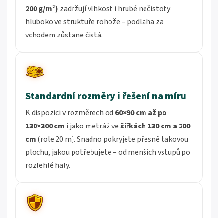
200 g/m²)
zadržují vlhkost i hrubé nečistoty
hluboko ve struktuře rohože – podlaha za
vchodem zůstane čistá.
Standardní rozměry i řešení na míru
K dispozici v rozměrech od
60×90 cm až po
130×300 cm
i jako metráž ve
šířkách 130 cm a 200
cm
(role 20 m). Snadno pokryjete přesně takovou
plochu, jakou potřebujete – od menších vstupů po
rozlehlé haly.