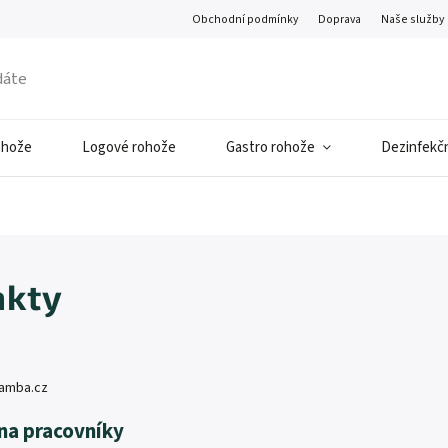
Obchodní podmínky
Doprava
Naše služby
ohože
Logové rohože
Gastro rohože
Dezinfekčn
akty
amba.cz
na pracovníky