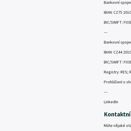
Bankovní spojen
IBAN: CZ75 201
BIC/SWIFT:
FIO
---
Bankovní spojení
IBAN:
CZ44 2010
BIC/SWIFT:
FIO
Registry:
RES
;
Prohlášení o s
---
LinkedIn
Kontaktní
Máte nějaké otá