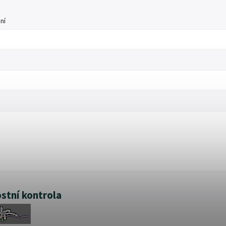
ní
stní kontrola