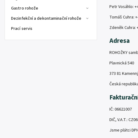
Petr Vosáhlo: +
Gastro rohože
Tomáš Cuhra: +
Dezinfekční a dekontaminační rohože
Zdeněk Cuhra: 
Prací servis
Adresa
ROHOŽKY samba
Plavnická 540
373 81 Kamenn
Česká republik
Fakturačn
IČ: 06621007
DIČ, V.A.T.: CZ
Jsme plátci DP