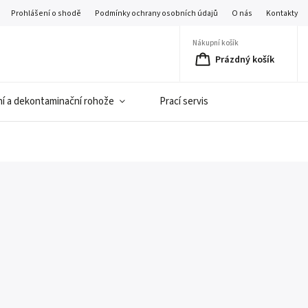
Prohlášení o shodě
Podmínky ochrany osobních údajů
O nás
Kontakty
Nákupní košík
Prázdný košík
í a dekontaminační rohože
Prací servis