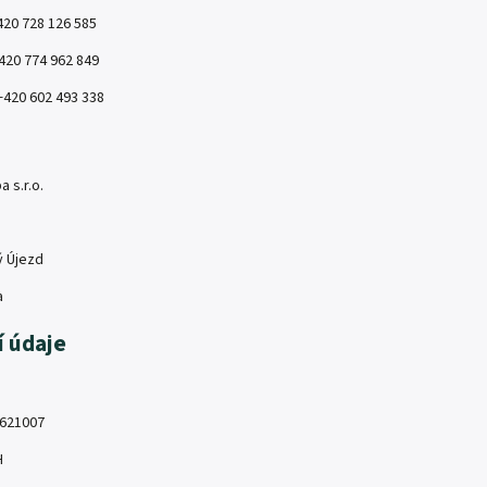
420 728 126 585
420 774 962 849
+420 602 493 338
 s.r.o.
ý Újezd
a
í údaje
06621007
H