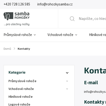
+420 728 126 585
info@rohozkysamba.cz
Průmyslové rohože
Vchodové rohože
Hliníkové r
Domů
/
Kontakty
Kont
Kategorie
Průmyslové rohože
E-mail
Vchodové rohože
info@rohozkys
Hliníkové rohože
Kontakty 
Logové rohože