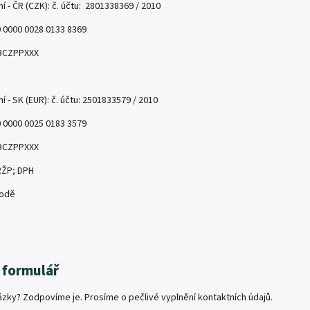
í - ČR (CZK): č. účtu:
2801338369 / 2010
0 0000 0028 0133 8369
BCZPPXXX
 - SK (EUR): č. účtu:
2501833579 / 2010
 0000 0025 0183 3579
BCZPPXXX
RŽP
;
DPH
hodě
 formulář
zky? Zodpovíme je. Prosíme o pečlivé vyplnění kontaktních údajů.