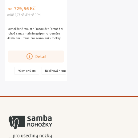
729,56 Kč
od
od 882,77 Kč včetně DPH
Mimořádně robustní modulární drenážní
rohož s maximálním gripem o rozměru
46×46 cm určená pro svařování v mokrých
a olejnatých provozech. Kombinuje
protiskluzný povrch z...
Detail
46 cm x 46 cm
Náběhová hrana - female - 46 cm x 10 cm
Náběhová hrana - female