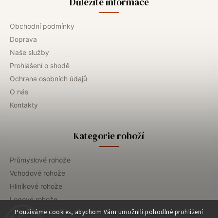
Důležité informace
Obchodní podmínky
Doprava
Naše služby
Prohlášení o shodě
Ochrana osobních údajů
O nás
Kontakty
Kategorie rohoží
Průmyslové rohože
Vchodové rohože
Hliníkové rohože
Logové rohože
Používáme cookies, abychom Vám umožnili pohodlné prohlížení
Gastro rohože