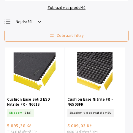
Zobrazit více produktů
Nejdražší
Nejlevnější
Nejprodávanější
Abecedně
Cushion Ease Solid ESD
Cushion Ease Nitrile FR -
Nitrile FR - N661S
N650SFR
Skladem
(5 ks)
Skladem u dodavatele v EU
5 895,38 Kč
5 009,03 Kč
7 133,41 Kč včetně DPH
6 060,93 Kč včetně DPH