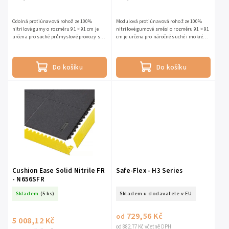
Odolná protiúnavová rohož ze 100%
Modulová protiúnavová rohož ze 100%
nitrilové gumy o rozměru 91 × 91 cm je
nitrilové gumové směsi o rozměru 91 × 91
určena pro suché průmyslové provozy s
cm je určena pro náročné suché i mokré
občasným únikem olejů. Antistatické
průmyslové provozy s vysokou zátěží.
(ESD) provedení spolehlivě...
Díky drenážním otvorům...
Do košíku
Do košíku
Cushion Ease Solid Nitrile FR
Safe-Flex - H3 Series
- N656SFR
Skladem
(5 ks)
Skladem u dodavatele v EU
729,56 Kč
od
5 008,12 Kč
od 882,77 Kč včetně DPH