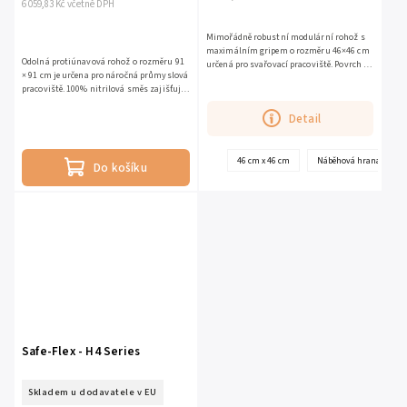
6 059,83 Kč včetně DPH
Mimořádně robustní modulární rohož s
maximálním gripem o rozměru 46×46 cm
Odolná protiúnavová rohož o rozměru 91
určená pro svařovací pracoviště. Povrch z
× 91 cm je určena pro náročná průmyslová
aluminium oxidu zajišťuje nejvyšší
pracoviště. 100% nitrilová směs zajišťuje
protiskluznost a odolnost...
vysokou odolnost vůči průmyslovým
Detail
olejům a současně...
46 cm x 46 cm
Náběhová hrana - femal
Do košíku
Safe-Flex - H4 Series
Skladem u dodavatele v EU