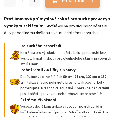
Přidat do košíku
Protiúnavová průmyslová rohož pro suché provozy s
vysokým zatížením.
Skvělá volba pro dlouhodobé stání
díky pohodlnému došlapu a velmi odolnému povrchu.
Do suchého prostředí
Navržená pro výrobní, montážní a balicí pracoviště bez
výskytu kapalin. Ideální pro dlouhodobé stání u pracovních
stolů i linek.
Rohož v roli – 4 šířky a 3 barvy
Dodáváme v roli ve šířkách
60 cm, 91 cm, 122 cm a 152
cm
, takže snadno pokryjete přesně tolik plochy, kolik
potřebujete. K dispozici jsou také
3 barevná provedení
pro sladění s provozem nebo zónováním pracoviště.
Extrémní životnost
Vysoce odolná konstrukce a robustní povrch zvládají
každodenní intenzivní provoz. Rohož si dlouhodobě drží