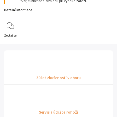
tvar, funkčnost i vzhled i při vysoké zátěži.
Detailní informace
Zeptat se
30 let zkušeností v oboru
Servis a údržba rohoží