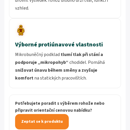
úrovni. Výsledek: rohož dlouho drží tvar, funkci i
vzhled.
Výborné protiúnavové vlastnosti
Mikrobuněčný podklad
tlumí tlak při stání a
podporuje „mikropohyb“
chodidel. Pomáhá
snižovat únavu během směny a zvyšuje
komfort
na statických pracovištích.
Potřebujete poradit s výběrem rohože nebo
připravit orientační cenovou nabídku?
Zeptat se k produktu