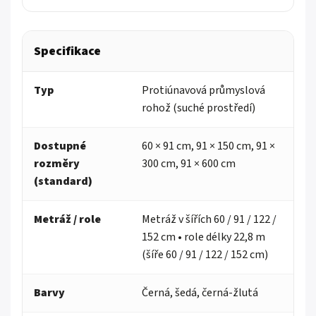
Specifikace
Typ
Protiúnavová průmyslová
rohož (suché prostředí)
Dostupné
60 × 91 cm, 91 × 150 cm, 91 ×
rozměry
300 cm, 91 × 600 cm
(standard)
Metráž / role
Metráž v šířích 60 / 91 / 122 /
152 cm • role délky 22,8 m
(šíře 60 / 91 / 122 / 152 cm)
Barvy
Černá, šedá, černá-žlutá