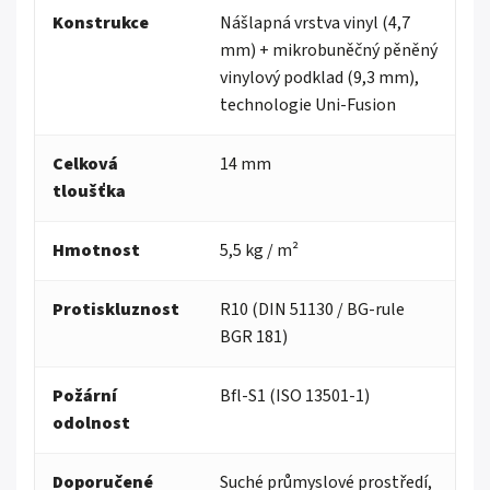
Konstrukce
Nášlapná vrstva vinyl (4,7
mm) + mikrobuněčný pěněný
vinylový podklad (9,3 mm),
technologie Uni-Fusion
Celková
14 mm
tloušťka
Hmotnost
5,5 kg / m²
Protiskluznost
R10 (DIN 51130 / BG-rule
BGR 181)
Požární
Bfl-S1 (ISO 13501-1)
odolnost
Doporučené
Suché průmyslové prostředí,