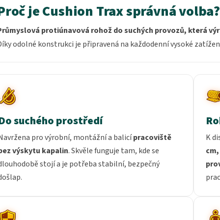
Proč je Cushion Trax správná volba?
Průmyslová protiúnavová rohož do suchých provozů, která výr
Díky odolné konstrukci je připravená na každodenní vysoké zatížen
Do suchého prostředí
Roh
Navržena pro výrobní, montážní a balicí
pracoviště
K di
bez výskytu kapalin
. Skvěle funguje tam, kde se
cm,
dlouhodobě stojí a je potřeba stabilní, bezpečný
pro
došlap.
prac