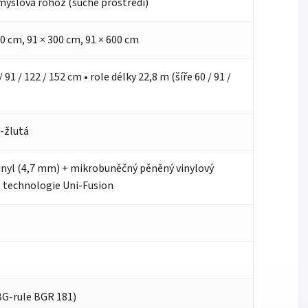
yslová rohož (suché prostředí)
50 cm, 91 × 300 cm, 91 × 600 cm
/ 91 / 122 / 152 cm • role délky 22,8 m (šíře 60 / 91 /
á-žlutá
inyl (4,7 mm) + mikrobuněčný pěněný vinylový
 technologie Uni-Fusion
BG-rule BGR 181)