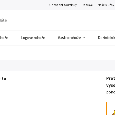
Obchodní podmínky
Doprava
Naše služby
ohože
Logové rohože
Gastro rohože
Dezinfekčn
Prot
antu
vys
poho