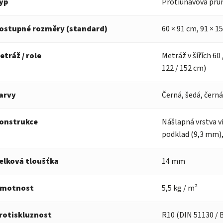
yp
Protiúnavová prům
ostupné rozměry (standard)
60 × 91 cm, 91 × 1
etráž / role
Metráž v šířích 60 
122 / 152 cm)
arvy
Černá, šedá, čern
onstrukce
Nášlapná vrstva v
podklad (9,3 mm),
elková tloušťka
14 mm
motnost
5,5 kg / m²
rotiskluznost
R10 (DIN 51130 / 