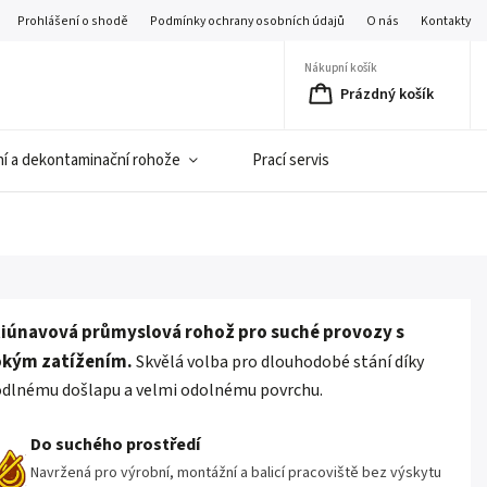
Prohlášení o shodě
Podmínky ochrany osobních údajů
O nás
Kontakty
Nákupní košík
Prázdný košík
í a dekontaminační rohože
Prací servis
iúnavová průmyslová rohož pro suché provozy s
okým zatížením.
Skvělá volba pro dlouhodobé stání díky
dlnému došlapu a velmi odolnému povrchu.
Do suchého prostředí
Navržená pro výrobní, montážní a balicí pracoviště bez výskytu