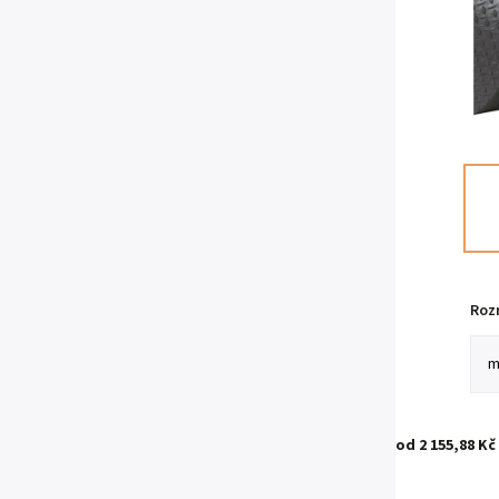
Roz
od
2 155,88 Kč