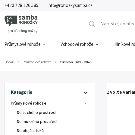
+420 728 126 585
info@rohozkysamba.cz
Průmyslové rohože
Vchodové rohože
Hliníkové r
Domů
/
Průmyslové rohože
/
Cushion Trax - N479
Zvolte vari
Kategorie
Průmyslové rohože
Do suchého prostředí
Do mokrého prostředí
Do olejů a tuků