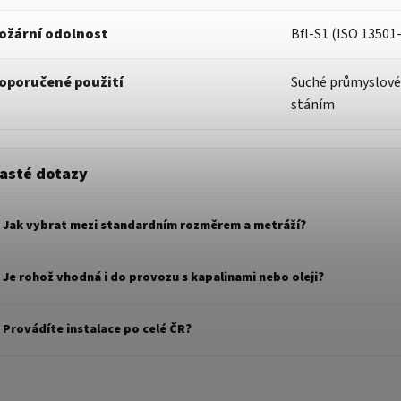
ožární odolnost
Bfl-S1 (ISO 13501
oporučené použití
Suché průmyslové 
stáním
asté dotazy
Jak vybrat mezi standardním rozměrem a metráží?
Je rohož vhodná i do provozu s kapalinami nebo oleji?
Provádíte instalace po celé ČR?