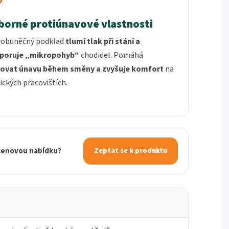
borné protiúnavové vlastnosti
robuněčný podklad
tlumí tlak při stání a
poruje „mikropohyb“
chodidel. Pomáhá
žovat únavu během směny a zvyšuje komfort
na
ických pracovištích.
 cenovou nabídku?
Zeptat se k produktu