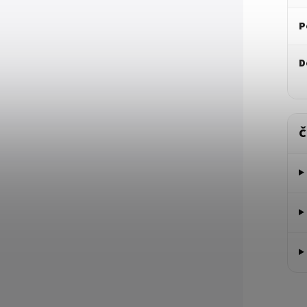
P
D
Č