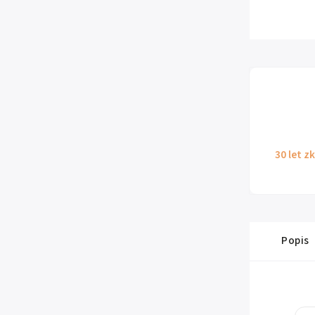
30 let z
Popis