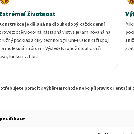
Extrémní životnost
Vý
Konstrukce je dělaná na dlouhodobý každodenní
Mik
provoz
: otěruodolná nášlapná vrstva je laminovaná na
pod
pružný podklad a díky technologii Uni-Fusion drží spoj
sni
na molekulární úrovni. Výsledek: rohož dlouho drží
stat
tvar, funkci i vzhled.
otřebujete poradit s výběrem rohože nebo připravit orientační
pecifikace