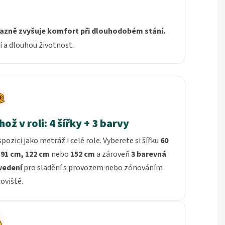
azně zvyšuje komfort při dlouhodobém stání.
í a dlouhou životnost.
ož v roli: 4 šířky + 3 barvy
spozici jako metráž i celé role. Vyberete si šířku
60
 91 cm, 122 cm
nebo
152 cm
a zároveň
3 barevná
vedení
pro sladění s provozem nebo zónováním
oviště.