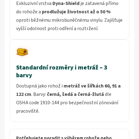
Exkluzivní vrstva
Dyna-Shield
je zatavená přímo
do rohože a
prodlužuje životnost až o 50 %
oproti běžnému mikrobuněčnému vinylu. Zajišťuje
vyšší odolnost proti odření a roztržení.
Standardní rozměry i metráž – 3
barvy
Dostupná jako rohož i
metráž ve šířkách 60, 91 a
122 cm
. Barvy:
černá, šedá a černá-žlutá
dle
OSHA code 1910-144 pro bezpečnostní zónování
pracoviště.
Potřebujete poradit s výběrem rohože nebo