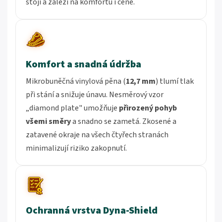
stojí a záleží na komfortu i ceně.
Komfort a snadná údržba
Mikrobuněčná vinylová pěna (
12,7 mm
) tlumí tlak
při stání a snižuje únavu. Nesměrový vzor
„diamond plate" umožňuje
přirozený pohyb
všemi směry
a snadno se zametá. Zkosené a
zatavené okraje na všech čtyřech stranách
minimalizují riziko zakopnutí.
Ochranná vrstva Dyna-Shield