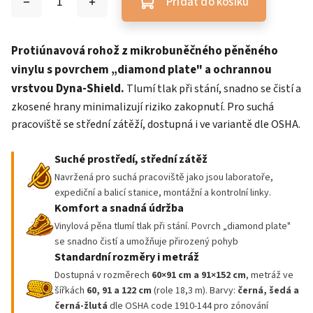
Přidat do košíku
Protiúnavová rohož z mikrobuněčného pěněného
vinylu s povrchem „diamond plate" a ochrannou
vrstvou Dyna-Shield.
Tlumí tlak při stání, snadno se čistí a
zkosené hrany minimalizují riziko zakopnutí. Pro suchá
pracoviště se střední zátěží, dostupná i ve variantě dle OSHA.
Suché prostředí, střední zátěž
Navržená pro suchá pracoviště jako jsou laboratoře,
expediční a balicí stanice, montážní a kontrolní linky.
Komfort a snadná údržba
Vinylová pěna tlumí tlak při stání. P
ovrch „diamond plate"
se snadno čistí a umožňuje přirozený pohyb
Standardní rozměry i metráž
Dostupná v rozměrech
60×91 cm a 91×152 cm
, metráž ve
šířkách
60, 91 a 122 cm
(role 18,3 m). Barvy:
černá, šedá a
černá-žlutá
dle OSHA code 1910-144 pro zónování