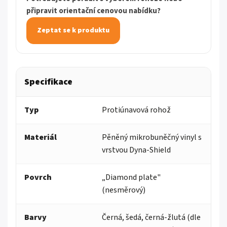
připravit orientační cenovou nabídku?
Zeptat se k produktu
Specifikace
Typ
Protiúnavová rohož
Materiál
Pěněný mikrobuněčný vinyl s
vrstvou Dyna-Shield
Povrch
„Diamond plate"
(nesměrový)
Barvy
Černá, šedá, černá-žlutá (dle