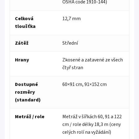
OSHA code 1910-144)
Celková
12,7 mm
tloušťka
Zátěž
Střední
Hrany
Zkosené a zatavené ze všech
čtyř stran
Dostupné
60×91 cm, 91×152 cm
rozměry
(standard)
Metráž / role
Metráž v šířkách 60, 91 a 122
cm / role délky 18,3 m (ceny
celých rolí na vyžádání)