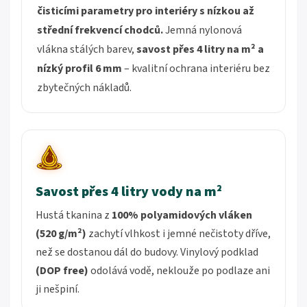
čisticími parametry pro interiéry s nízkou až
střední frekvencí chodců.
Jemná nylonová
vlákna stálých barev,
savost přes 4 litry na m² a
nízký profil 6 mm
– kvalitní ochrana interiéru bez
zbytečných nákladů.
Savost přes 4 litry vody na m²
Hustá tkanina z
100% polyamidových vláken
(520 g/m²)
zachytí vlhkost i jemné nečistoty dříve,
než se dostanou dál do budovy. Vinylový podklad
(DOP free)
odolává vodě, neklouže po podlaze ani
ji nešpiní.