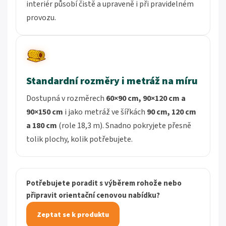
interiér působí čistě a upraveně i při pravidelném
provozu.
Standardní rozměry i metráž na míru
Dostupná v rozměrech
60×90 cm, 90×120 cm a
90×150 cm
i jako metráž ve šířkách
90 cm, 120 cm
a 180 cm
(role 18,3 m). Snadno pokryjete přesně
tolik plochy, kolik potřebujete.
Potřebujete poradit s výběrem rohože nebo
připravit orientační cenovou nabídku?
Zeptat se k produktu