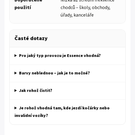
Doporučené
Nízká až střední frekvence
použití
chodců – školy, obchody,
úřady, kanceláře
Časté dotazy
Pro jaký typ provozu je Essence vhodná?
Barvy neblednou – jak je to možné?
Jak rohož čistit?
Je rohož vhodná tam, kde jezdí kočárky nebo
invalidní vozíky?