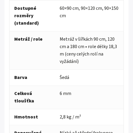
Dostupné
60×90 cm, 90×120 cm, 90×150
rozměry
cm
(standard)
Metráž / role
Metráž v šířkách 90 cm, 120
cm a 180 cm • role délky 18,3
m (ceny celých rolí na
vyžádání)
Barva
Šedá
Celková
6 mm
tloušťka
Hmotnost
2,8 kg / m²