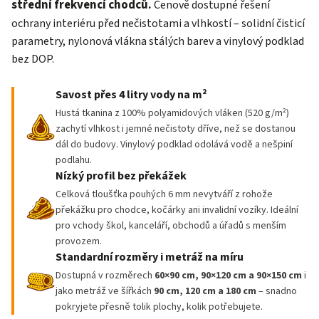
střední frekvencí chodců.
Cenově dostupné řešení
ochrany interiéru před nečistotami a vlhkostí – solidní čisticí
parametry, nylonová vlákna stálých barev a vinylový podklad
bez DOP.
Savost přes 4 litry vody na m²
Hustá tkanina z 100% polyamidových vláken (520 g/m²)
zachytí vlhkost i jemné nečistoty dříve, než se dostanou
dál do budovy. Vinylový podklad odolává vodě a nešpiní
podlahu.
Nízký profil bez překážek
Celková tloušťka pouhých 6 mm nevytváří z rohože
překážku pro chodce, kočárky ani invalidní vozíky. Ideální
pro vchody škol, kanceláří, obchodů a úřadů s menším
provozem.
Standardní rozměry i metráž na míru
Dostupná v rozměrech
60×90 cm, 90×120 cm a 90×150 cm
i
jako metráž ve šířkách
90 cm, 120 cm a 180 cm
– snadno
pokryjete přesně tolik plochy, kolik potřebujete.