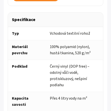
Specifikace
Typ
Vchodová textilní rohož
Materiál
100% polyamid (nylon),
povrchu
hustá tkanina, 520 g/m²
Podklad
Černý vinyl (DOP free) –
odolný vůči vodě,
protiskluzový, nešpiní
podlahu
Kapacita
Přes 4 litry vody na m²
savosti