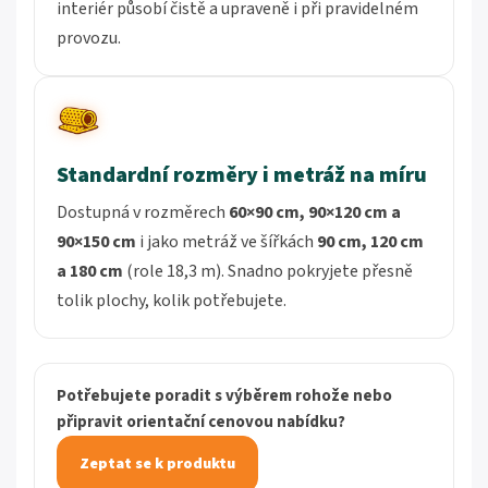
interiér působí čistě a upraveně i při pravidelném
provozu.
Standardní rozměry i metráž na míru
Dostupná v rozměrech
60×90 cm, 90×120 cm a
90×150 cm
i jako metráž ve šířkách
90 cm, 120 cm
a 180 cm
(role 18,3 m). Snadno pokryjete přesně
tolik plochy, kolik potřebujete.
Potřebujete poradit s výběrem rohože nebo
připravit orientační cenovou nabídku?
Zeptat se k produktu