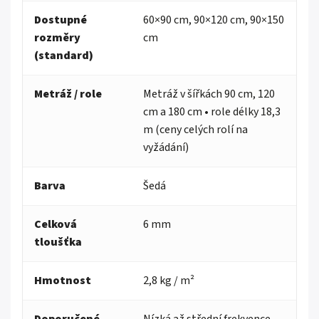
Dostupné
60×90 cm, 90×120 cm, 90×150
rozměry
cm
(standard)
Metráž / role
Metráž v šířkách 90 cm, 120
cm a 180 cm • role délky 18,3
m (ceny celých rolí na
vyžádání)
Barva
Šedá
Celková
6 mm
tloušťka
Hmotnost
2,8 kg / m²