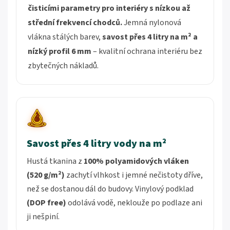
čisticími parametry pro interiéry s nízkou až
střední frekvencí chodců.
Jemná nylonová
vlákna stálých barev,
savost přes 4 litry na m² a
nízký profil 6 mm
– kvalitní ochrana interiéru bez
zbytečných nákladů.
Savost přes 4 litry vody na m²
Hustá tkanina z
100% polyamidových vláken
(520 g/m²)
zachytí vlhkost i jemné nečistoty dříve,
než se dostanou dál do budovy. Vinylový podklad
(DOP free)
odolává vodě, neklouže po podlaze ani
ji nešpiní.