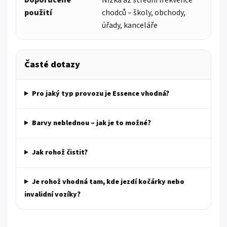
Doporučené
Nízká až střední frekvence
použití
chodců – školy, obchody,
úřady, kanceláře
Časté dotazy
Pro jaký typ provozu je Essence vhodná?
Barvy neblednou – jak je to možné?
Jak rohož čistit?
Je rohož vhodná tam, kde jezdí kočárky nebo
invalidní vozíky?