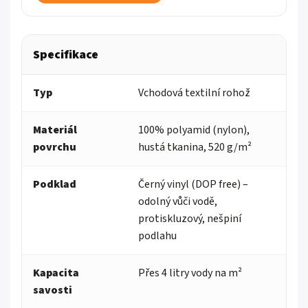
Specifikace
Typ
Vchodová textilní rohož
Materiál
100% polyamid (nylon),
povrchu
hustá tkanina, 520 g/m²
Podklad
Černý vinyl (DOP free) –
odolný vůči vodě,
protiskluzový, nešpiní
podlahu
Kapacita
Přes 4 litry vody na m²
savosti