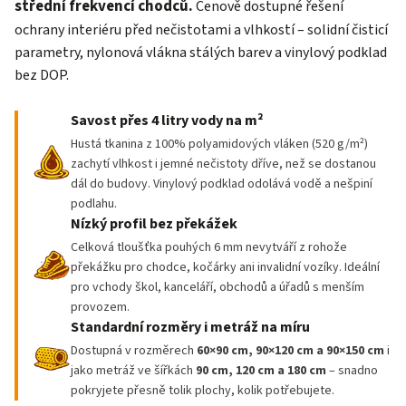
střední frekvencí chodců.
Cenově dostupné řešení
ochrany interiéru před nečistotami a vlhkostí – solidní čisticí
parametry, nylonová vlákna stálých barev a vinylový podklad
bez DOP.
Savost přes 4 litry vody na m²
Hustá tkanina z 100% polyamidových vláken (520 g/m²)
zachytí vlhkost i jemné nečistoty dříve, než se dostanou
dál do budovy. Vinylový podklad odolává vodě a nešpiní
podlahu.
Nízký profil bez překážek
Celková tloušťka pouhých 6 mm nevytváří z rohože
překážku pro chodce, kočárky ani invalidní vozíky. Ideální
pro vchody škol, kanceláří, obchodů a úřadů s menším
provozem.
Standardní rozměry i metráž na míru
Dostupná v rozměrech
60×90 cm, 90×120 cm a 90×150 cm
i
jako metráž ve šířkách
90 cm, 120 cm a 180 cm
– snadno
pokryjete přesně tolik plochy, kolik potřebujete.