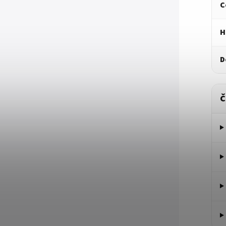
C
H
D
Č