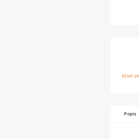
30 let z
Popis