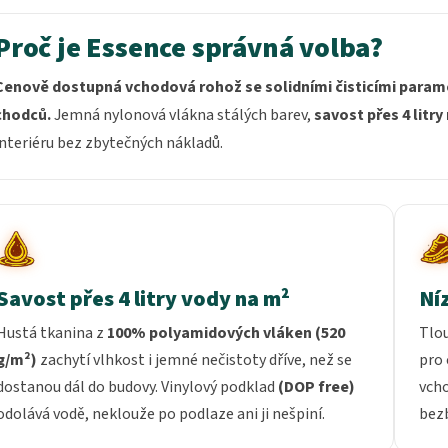
Proč je Essence správná volba?
Cenově dostupná vchodová rohož se solidními čisticími paramet
chodců.
Jemná nylonová vlákna stálých barev,
savost přes 4 litry
interiéru bez zbytečných nákladů.
Savost přes 4 litry vody na m²
Ní
Hustá tkanina z
100% polyamidových vláken (520
Tlo
g/m²)
zachytí vlhkost i jemné nečistoty dříve, než se
pro 
dostanou dál do budovy. Vinylový podklad
(DOP free)
vch
odolává vodě, neklouže po podlaze ani ji nešpiní.
bezb