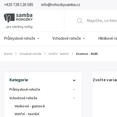
+420 728 126 585
info@rohozkysamba.cz
Průmyslové rohože
Vchodové rohože
Hliníkové r
Domů
/
Vchodové rohože
/
Vnitřní - textilní
/
Essence - N185
Zvolte vari
Kategorie
Průmyslové rohože
Vchodové rohože
Venkovní - gumové
Vnitřní - textilní