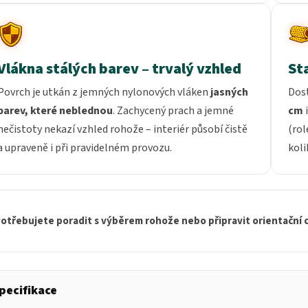
Vlákna stálých barev – trvalý vzhled
St
Povrch je utkán z jemných nylonových vláken
jasných
Dos
barev, které neblednou
. Zachycený prach a jemné
cm
i
nečistoty nekazí vzhled rohože – interiér působí čistě
(rol
a upraveně i při pravidelném provozu.
koli
otřebujete poradit s výběrem rohože nebo připravit orientační
pecifikace