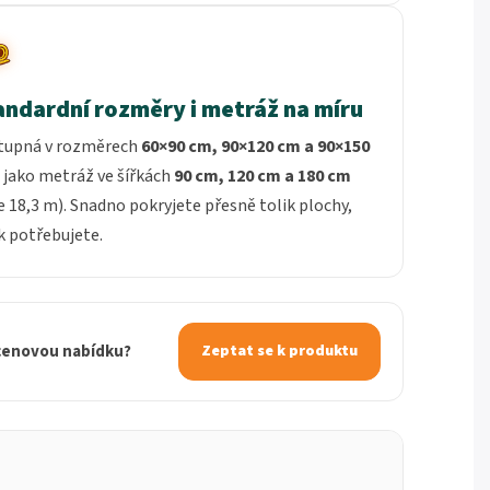
andardní rozměry i metráž na míru
tupná v rozměrech
60×90 cm, 90×120 cm a 90×150
 jako metráž ve šířkách
90 cm, 120 cm a 180 cm
e 18,3 m). Snadno pokryjete přesně tolik plochy,
k potřebujete.
 cenovou nabídku?
Zeptat se k produktu