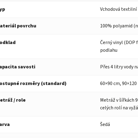
yp
Vchodová textilní
ateriál povrchu
100% polyamid (ny
odklad
Černý vinyl (DOP f
podlahu
apacita savosti
Přes 4 litry vody 
ostupné rozměry (standard)
60×90 cm, 90×120
etráž / role
Metráž v šířkách 9
celých rolí na vyž
arva
Šedá