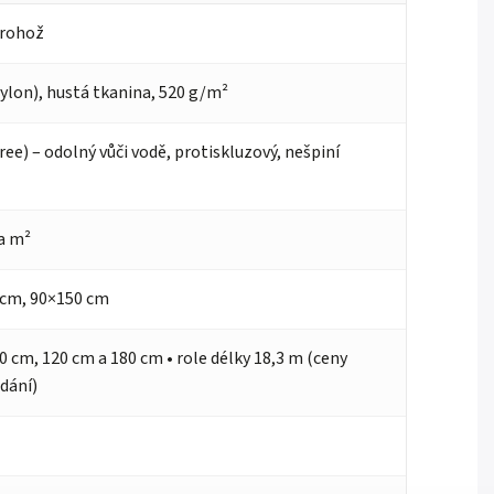
 rohož
lon), hustá tkanina, 520 g/m²
ree) – odolný vůči vodě, protiskluzový, nešpiní
na m²
 cm, 90×150 cm
0 cm, 120 cm a 180 cm • role délky 18,3 m (ceny
ádání)