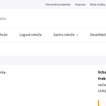
Obchodní podmínky
Doprava
Naše služby
ohože
Logové rohože
Gastro rohože
Dezinfekčn
Vcho
antu
frek
nečis
stál