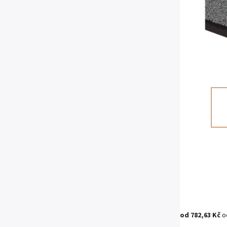
od
782,63 Kč
o