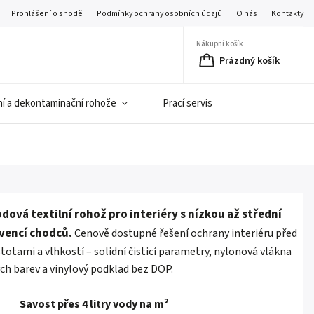
Prohlášení o shodě
Podmínky ochrany osobních údajů
O nás
Kontakty
Nákupní košík
Prázdný košík
í a dekontaminační rohože
Prací servis
dová textilní rohož pro interiéry s nízkou až střední
vencí chodců.
Cenově dostupné řešení ochrany interiéru před
totami a vlhkostí – solidní čisticí parametry, nylonová vlákna
ých barev a vinylový podklad bez DOP.
Savost přes 4 litry vody na m²