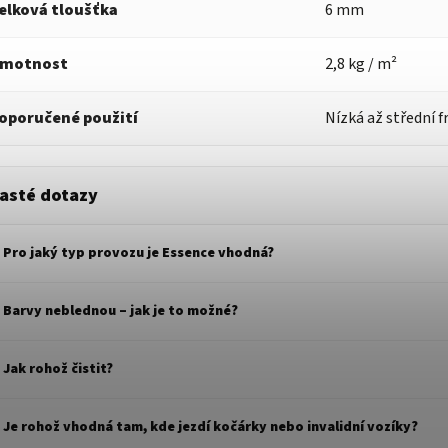
elková tloušťka
6 mm
motnost
2,8 kg / m²
oporučené použití
Nízká až střední f
asté dotazy
Pro jaký typ provozu je Essence vhodná?
Barvy neblednou – jak je to možné?
Jak rohož čistit?
Je rohož vhodná tam, kde jezdí kočárky nebo invalidní vozíky?