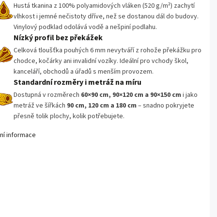
Hustá tkanina z 100% polyamidových vláken (520 g/m²) zachytí
vlhkost i jemné nečistoty dříve, než se dostanou dál do budovy.
Vinylový podklad odolává vodě a nešpiní podlahu.
Nízký profil bez překážek
Celková tloušťka pouhých 6 mm nevytváří z rohože překážku pro
chodce, kočárky ani invalidní vozíky. Ideální pro vchody škol,
kanceláří, obchodů a úřadů s menším provozem.
Standardní rozměry i metráž na míru
Dostupná v rozměrech
60×90 cm, 90×120 cm a 90×150 cm
i jako
metráž ve šířkách
90 cm, 120 cm a 180 cm
– snadno pokryjete
přesně tolik plochy, kolik potřebujete.
lní informace