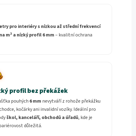
ry pro interiéry s nízkou až střední frekvencí
 na m² a nízký profil 6 mm
– kvalitní ochrana
zký profil bez překážek
ušťka pouhých
6 mm
nevytváří z rohože překážku
chodce, kočárky ani invalidní vozíky. Ideální pro
ody
škol, kanceláří, obchodů a úřadů
, kde je
ariérovost důležitá.