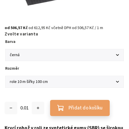
od
506,57 Kč
od
612,95 Kč
včetně DPH
od 506,57 Kč / 1 m
Zvolte variantu
Barva
Rozměr
Přidat do košíku
Krycí rohož v roli ze syntetické gumy (SBR) se širokou