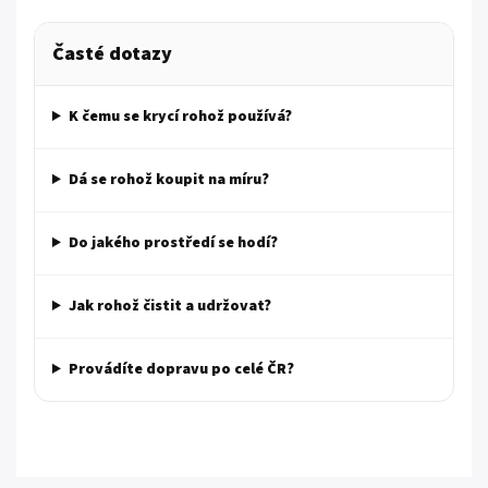
Časté dotazy
K čemu se krycí rohož používá?
Dá se rohož koupit na míru?
Do jakého prostředí se hodí?
Jak rohož čistit a udržovat?
Provádíte dopravu po celé ČR?