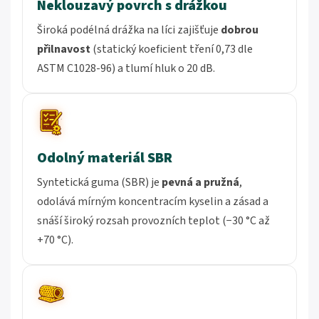
Neklouzavý povrch s drážkou
Široká podélná drážka na líci zajišťuje
dobrou
přilnavost
(statický koeficient tření 0,73 dle
ASTM C1028-96) a tlumí hluk o 20 dB.
Odolný materiál SBR
Syntetická guma (SBR) je
pevná a pružná
,
odolává mírným koncentracím kyselin a zásad a
snáší široký rozsah provozních teplot (−30 °C až
+70 °C).