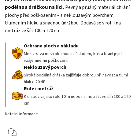
podélnou drážkou na líci.
Pevný a pružný materiál chrání
plochy před poškozením – s neklouzavým povrchem,
tlumením hluku a snadnou údržbou. Dodává se v roli i na
metráž ve šíři 100 a 120 cm.
Ochrana ploch a nákladu
Mezivrstva mezi plochou a nákladem, která brání jejich
vzájemnému poškození.
Neklouzavý povrch
Široká podélná drážka zajišťuje dobrou přilnavost a tlumí
hluk o 20 dB.
Role i metráž
K dispozici jako role 10 m nebo na metráž, ve šíři 100 a 120
cm.
Detailní informace