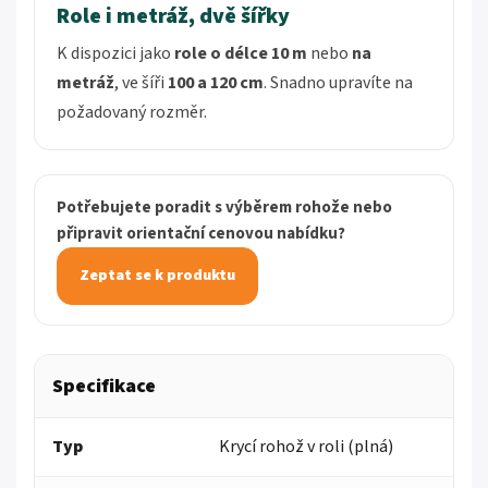
Role i metráž, dvě šířky
K dispozici jako
role o délce 10 m
nebo
na
metráž
, ve šíři
100 a 120 cm
. Snadno upravíte na
požadovaný rozměr.
Potřebujete poradit s výběrem rohože nebo
připravit orientační cenovou nabídku?
Zeptat se k produktu
Specifikace
Typ
Krycí rohož v roli (plná)