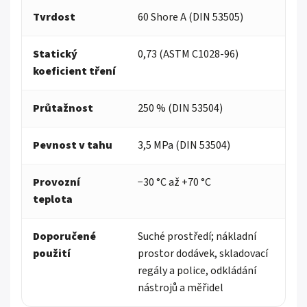
Tvrdost
60 Shore A (DIN 53505)
Statický
0,73 (ASTM C1028-96)
koeficient tření
Průtažnost
250 % (DIN 53504)
Pevnost v tahu
3,5 MPa (DIN 53504)
Provozní
−30 °C až +70 °C
teplota
Doporučené
Suché prostředí; nákladní
použití
prostor dodávek, skladovací
regály a police, odkládání
nástrojů a měřidel