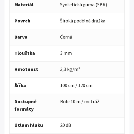
Materiál
Syntetická guma (SBR)
Povrch
Široká podélná drážka
Barva
Černá
Tloušťka
3 mm
Hmotnost
3,3 kg/m²
Šířka
100 cm / 120 cm
Dostupné
Role 10 m / metráž
formáty
Útlum hluku
20 dB