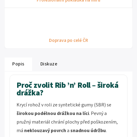
Profesionální pokládka na míru
Doprava po celé ČR
Popis
Diskuze
Proč zvolit Rib ’n’ Roll – široká
drážka?
Krycí rohož v roli ze syntetické gumy (SBR) se
širokou podélnou drážkou na líci
. Pevný a
pružný materiál chrání plochy před poškozením,
má
neklouzavý povrch
a
snadnou údržbu
.