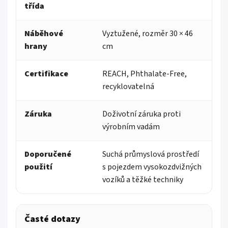
třída
Náběhové
Vyztužené, rozměr 30 × 46
hrany
cm
Certifikace
REACH, Phthalate-Free,
recyklovatelná
Záruka
Doživotní záruka proti
výrobním vadám
Doporučené
Suchá průmyslová prostředí
použití
s pojezdem vysokozdvižných
vozíků a těžké techniky
Časté dotazy