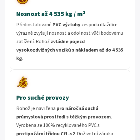
Nosnost až 4 535 kg /
m²
Předinstalované
PVC výztuhy
zespodu dlaždice
výrazně zvyšují nosnost a odolnost vůči bodovému
zatížení. Rohož
zvládne pojezd
vysokozdvižných vozíků s nákladem až do 4 535
kg
.
Pro suché provozy
Rohož je navržena
pro náročná suchá
průmyslová prostředí s těžkým provozem
.
Vyrobena ze 100% recyklovaného PVC s
protipožární třídou
Cfl–s2
. Doživotní záruka