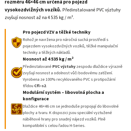
rozměru 46×46 cm určená pro pojezd
vysokozdvižných vozíků.
Předinstalované PVC výztuhy
zvyšují nosnost až na 4 535 kg / m².
Pro pojezd VZV a těžké techniky
Rohož je navržena pro náročná suchá prostředí s
pojezdem vysokozdvižných vozíků, těžké manipulační
techniky a těžkých nákladů.
Nosnost až 4 535 kg
/ m²
Předinstalované
PVC výztuhy
zespodu dlaždice výrazně
zvyšují nosnost a odolnost vůči bodovému zatížení.
Vyrobena ze 100% recyklovaného PVC s protipožární
třídou
Cfl–s2
.
Modulární systém – libovolná plocha a
konfigurace
Dlaždice 46×46 cm se jednoduše propojují do libovolné
plochy a tvaru. K dispozici jsou speciální vyztužené
náběhové hrany pro snadný nájezd vozíků. Plně
kompatibilní s celou řadou H-Series.