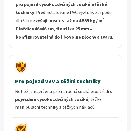
pro
pojezd vysokozdvižných vozíků a těžké
techniky
. Předinstalované PVC výztuhy zespodu
dlaždice
zvyšují nosnost až na 4 535 kg
/ m²
.
Dlaždice 46×46 cm, tloušťka 25 mm –
konfigurovatelná do libovolné plochy a tvaru
.
Pro pojezd VZV a těžké techniky
Rohož je navržena pro náročná suchá prostředí s
pojezdem vysokozdvižných vozíků
, těžké
manipulační techniky a těžkých nákladů.