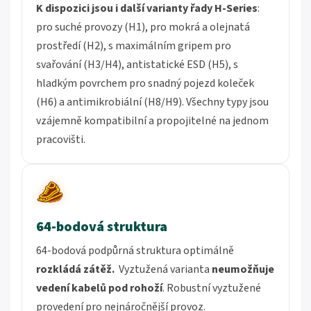
K dispozici jsou i další varianty řady H-Series
:
pro suché provozy (H1), pro mokrá a olejnatá
prostředí (H2), s maximálním gripem pro
svařování (H3/H4), antistatické ESD (H5), s
hladkým povrchem pro snadný pojezd koleček
(H6) a antimikrobiální (H8/H9). Všechny typy jsou
vzájemně kompatibilní a propojitelné na jednom
pracovišti.
64-bodová struktura
64-bodová podpůrná struktura optimálně
rozkládá zátěž.
Vyztužená varianta
neumožňuje
vedení kabelů pod rohoží
.
Robustní vyztužené
provedení pro nejnáročnější provoz.