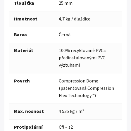
Tloušťka
25 mm
Hmotnost
4,7 kg / dlaždice
Barva
Černá
Materiál
100% recyklované PVC s
předinstalovanými PVC
výztuhami
Povrch
Compression Dome
(patentovaná Compression
Flex Technology™)
Max. nosnost
4 535 kg
/ m²
Protipožární
Cfl – s2