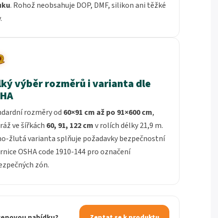
uku
. Rohož neobsahuje DOP, DMF, silikon ani těžké
.
lký výběr rozměrů i varianta dle
HA
ndardní rozměry od
60×91 cm až po 91×600 cm
,
ráž ve šířkách
60, 91, 122 cm
v rolích délky 21,9 m.
o-žlutá varianta splňuje požadavky bezpečnostní
rnice OSHA code 1910-144 pro označení
ezpečných zón.
 cenovou nabídku?
Zeptat se k produktu