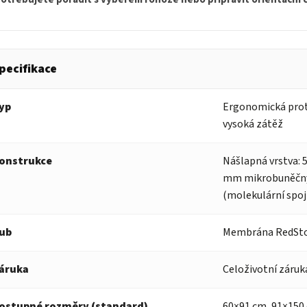
pecifikace
yp
Ergonomická prot
vysoká zátěž
onstrukce
Nášlapná vrstva: 
mm mikrobuněčný 
(molekulární spoj
ub
Membrána RedStop
áruka
Celoživotní záruk
ostupné rozměry (standard)
60×91 cm, 91×150