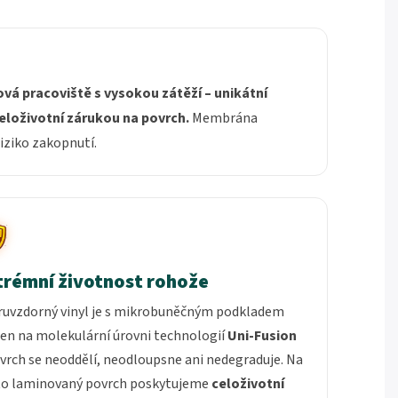
á pracoviště s vysokou zátěží – unikátní
eloživotní zárukou na povrch.
Membrána
iziko zakopnutí.
trémní životnost rohože
ruvzdorný vinyl je s mikrobuněčným podkladem
en na molekulární úrovni technologií
Uni-Fusion
vrch se neoddělí, neodloupsne ani nedegraduje. Na
to laminovaný povrch poskytujeme
celoživotní