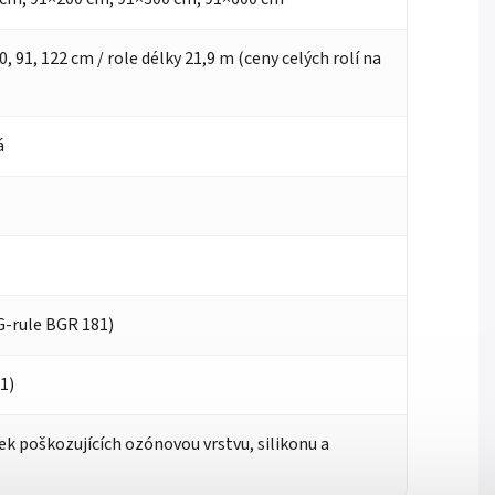
0, 91, 122 cm / role délky 21,9 m (ceny celých rolí na
á
G-rule BGR 181)
1)
ek poškozujících ozónovou vrstvu, silikonu a