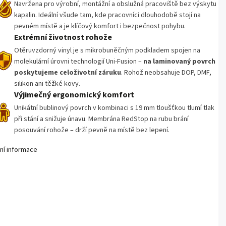
Navržena pro výrobní, montážní a obslužná pracoviště bez výskytu
kapalin. Ideální všude tam, kde pracovníci dlouhodobě stojí na
pevném místě a je klíčový komfort i bezpečnost pohybu.
Extrémní životnost rohože
Otěruvzdorný vinyl je s mikrobuněčným podkladem spojen na
molekulární úrovni technologií Uni-Fusion –
na laminovaný povrch
poskytujeme
celoživotní záruku
. Rohož neobsahuje DOP, DMF,
silikon ani těžké kovy.
Výjimečný ergonomický komfort
Unikátní bublinový povrch v kombinaci s 19 mm tloušťkou tlumí tlak
při stání a snižuje únavu. Membrána RedStop na rubu brání
posouvání rohože – drží pevně na místě bez lepení.
lní informace