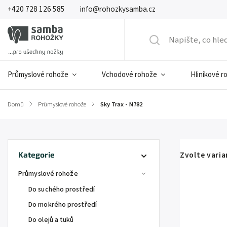
+420 728 126 585
info@rohozkysamba.cz
Průmyslové rohože
Vchodové rohože
Hliníkové r
Domů
/
Průmyslové rohože
/
Sky Trax - N782
Zvolte vari
Kategorie
Průmyslové rohože
Do suchého prostředí
Do mokrého prostředí
Do olejů a tuků