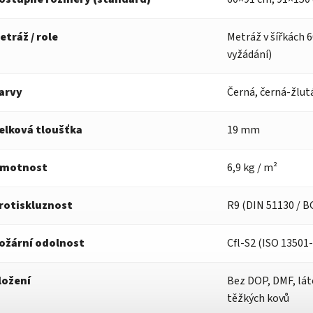
etráž / role
Metráž v šířkách 6
vyžádání)
arvy
Černá, černá-žlut
elková tloušťka
19 mm
motnost
6,9 kg / m²
rotiskluznost
R9 (DIN 51130 / B
ožární odolnost
Cfl-S2 (ISO 13501-
ložení
Bez DOP, DMF, lát
těžkých kovů