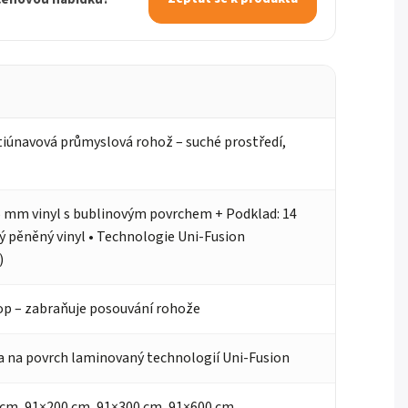
iúnavová průmyslová rohož – suché prostředí,
5 mm vinyl s bublinovým povrchem + Podklad: 14
pěněný vinyl • Technologie Uni-Fusion
)
 – zabraňuje posouvání rohože
a na povrch laminovaný technologií Uni-Fusion
 cm, 91×200 cm, 91×300 cm, 91×600 cm