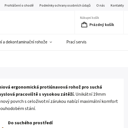
Prohlášení o shodě
Podmínky ochrany osobních údajů
O nás
Kontakty
Nákupní košík
Prázdný košík
í a dekontaminační rohože
Prací servis
iová ergonomická protiúnavová rohož pro suchá
yslová pracoviště s vysokou zátěží.
Unikátní 19mm
inový povrch s celoživotní zárukou nabízí maximální komfort
dlouhodobém stání.
Do suchého prostředí