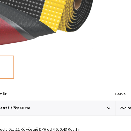
měr
Barva
od
5 025,11 Kč
včetně DPH
od 4 650,43 Kč / 1 m