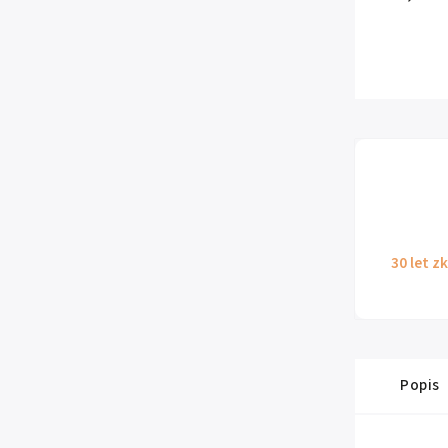
30 let z
Popis