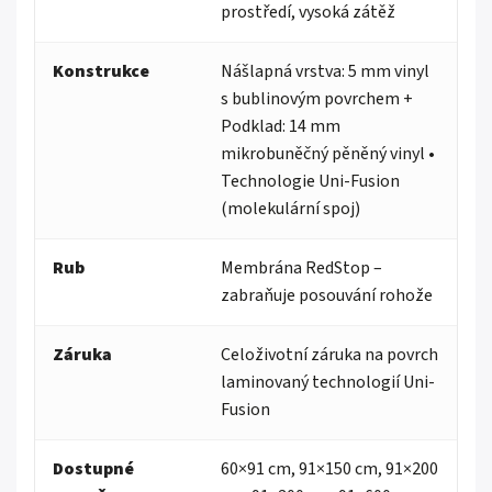
prostředí, vysoká zátěž
Konstrukce
Nášlapná vrstva: 5 mm vinyl
s bublinovým povrchem +
Podklad: 14 mm
mikrobuněčný pěněný vinyl •
Technologie Uni-Fusion
(molekulární spoj)
Rub
Membrána RedStop –
zabraňuje posouvání rohože
Záruka
Celoživotní záruka na povrch
laminovaný technologií Uni-
Fusion
Dostupné
60×91 cm, 91×150 cm, 91×200