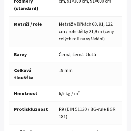
rozměry
cm, 91×300 cm, 91×600 cm
(standard)
Metráž / role
Metráž v šířkách 60, 91, 122
cm / role délky 21,9 m (ceny
celých rolí na vyžádání)
Barvy
Černá, černá-žlutá
Celková
19 mm
tloušťka
Hmotnost
6,9 kg / m²
Protiskluznost
R9 (DIN 51130 / BG-rule BGR
181)