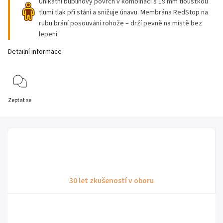
Unikátní bublinový povrch v kombinaci s 19 mm tloušťkou
tlumí tlak při stání a snižuje únavu. Membrána RedStop na
rubu brání posouvání rohože – drží pevně na místě bez
lepení.
Detailní informace
Zeptat se
30 let zkušeností v oboru