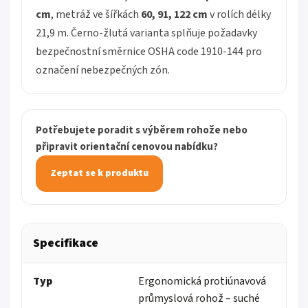
cm
, metráž ve šířkách
60, 91, 122 cm
v rolích délky
21,9 m. Černo-žlutá varianta splňuje požadavky
bezpečnostní směrnice OSHA code 1910-144 pro
označení nebezpečných zón.
Potřebujete poradit s výběrem rohože nebo
připravit orientační cenovou nabídku?
Zeptat se k produktu
Specifikace
Typ
Ergonomická protiúnavová
průmyslová rohož – suché