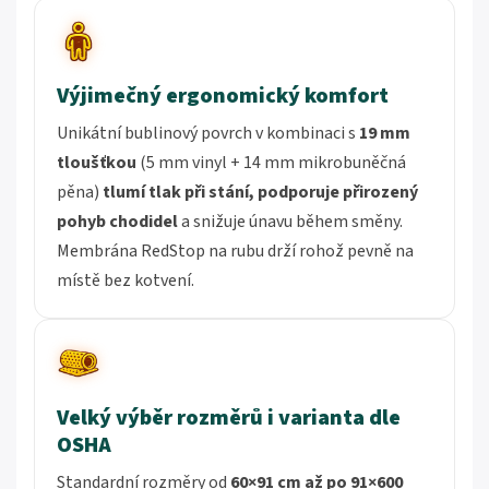
Výjimečný ergonomický komfort
Unikátní bublinový povrch v kombinaci s
19 mm
tloušťkou
(5 mm vinyl + 14 mm mikrobuněčná
pěna)
tlumí tlak při stání, podporuje přirozený
pohyb chodidel
a snižuje únavu během směny.
Membrána RedStop na rubu drží rohož pevně na
místě bez kotvení.
Velký výběr rozměrů i varianta dle
OSHA
Standardní rozměry od
60×91 cm až po 91×600