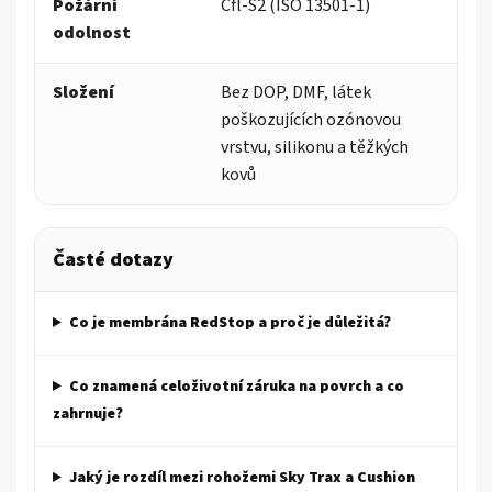
Požární
Cfl-S2 (ISO 13501-1)
odolnost
Složení
Bez DOP, DMF, látek
poškozujících ozónovou
vrstvu, silikonu a těžkých
kovů
Časté dotazy
Co je membrána RedStop a proč je důležitá?
Co znamená celoživotní záruka na povrch a co
zahrnuje?
Jaký je rozdíl mezi rohožemi Sky Trax a Cushion