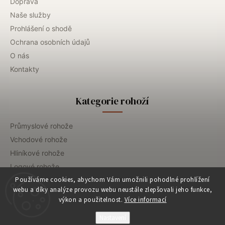
Doprava
Naše služby
Prohlášení o shodě
Ochrana osobních údajů
O nás
Kontakty
Kategorie rohoží
Průmyslové rohože
Vchodové rohože
Hliníkové rohože
Logové rohože
Používáme cookies, abychom Vám umožnili pohodlné prohlížení
Gastro rohože
webu a díky analýze provozu webu neustále zlepšovali jeho funkce,
Dezinfekční rohože
výkon a použitelnost.
Více informací
Prací servis
Nastavení