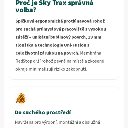
Proč je Sky Trax správná
volba?
Špičková ergonomická protiúnavová rohož
pro suchá průmyslová pracoviště s vysokou
zátěží – unikátní bublinový povrch, 19 mm
tloušťka a technologie Uni-Fusion s
celoživotní zárukou na povrch.
Membrána
RedStop drží rohož pevně na místě a zkosené
okraje minimalizují riziko zakopnutí.
Do suchého prostředí
Navržena pro výrobní, montážní a obslužná