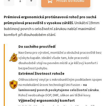
Přidat do košíku
Prémiová ergonomická protiúnavová rohož pro suchá
průmyslová pracoviště s vysokou zátěží.
Unikátní 19mm
bublinový povrch s celoživotní zárukou nabízí maximální
komfort při dlouhodobém stání.
Do suchého prostředí
Navržena pro výrobní, montážní a obslužná pracoviště bez
výskytu kapalin. Ideální všude tam, kde pracovníci
dlouhodobě stojí na pevném místě a je klíčový komfort i
bezpečnost pohybu.
Extrémní životnost rohože
Otěruvzdorný vinyl je s mikrobuněčným podkladem spojen
na molekulární úrovni technologií Uni-Fusion –
na
laminovaný povrch poskytujeme
celoživotní záruku
.
Rohož neobsahuje DOP, DMF, silikon ani těžké kovy.
Výjimečný ergonomický komfort