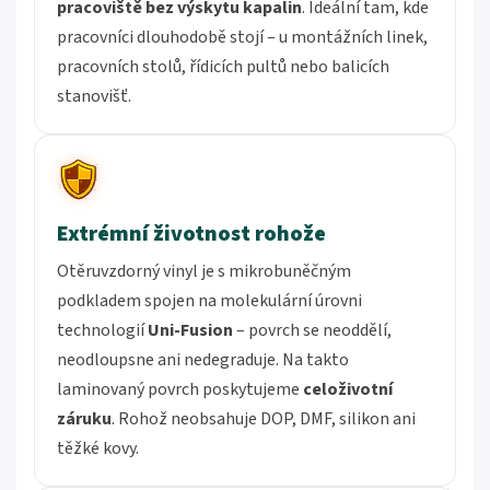
pracoviště bez výskytu kapalin
. Ideální tam, kde
pracovníci dlouhodobě stojí – u montážních linek,
pracovních stolů, řídicích pultů nebo balicích
stanovišť.
Extrémní životnost rohože
Otěruvzdorný vinyl je s mikrobuněčným
podkladem spojen na molekulární úrovni
technologií
Uni-Fusion
– povrch se neoddělí,
neodloupsne ani nedegraduje. Na takto
laminovaný povrch poskytujeme
celoživotní
záruku
. Rohož neobsahuje DOP, DMF, silikon ani
těžké kovy.