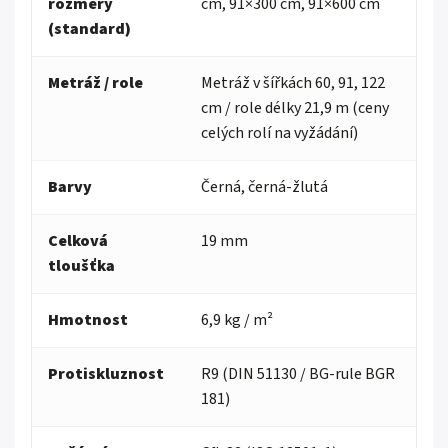
rozměry
cm, 91×300 cm, 91×600 cm
(standard)
Metráž / role
Metráž v šířkách 60, 91, 122
cm / role délky 21,9 m (ceny
celých rolí na vyžádání)
Barvy
Černá, černá-žlutá
Celková
19 mm
tloušťka
Hmotnost
6,9 kg / m²
Protiskluznost
R9 (DIN 51130 / BG-rule BGR
181)