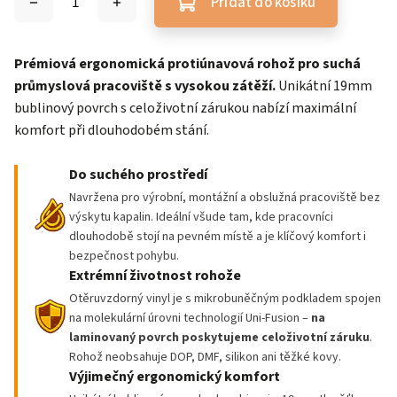
Přidat do košíku
Prémiová ergonomická protiúnavová rohož pro suchá
průmyslová pracoviště s vysokou zátěží.
Unikátní 19mm
bublinový povrch s celoživotní zárukou nabízí maximální
komfort při dlouhodobém stání.
Do suchého prostředí
Navržena pro výrobní, montážní a obslužná pracoviště bez
výskytu kapalin. Ideální všude tam, kde pracovníci
dlouhodobě stojí na pevném místě a je klíčový komfort i
bezpečnost pohybu.
Extrémní životnost rohože
Otěruvzdorný vinyl je s mikrobuněčným podkladem spojen
na molekulární úrovni technologií Uni-Fusion –
na
laminovaný povrch poskytujeme
celoživotní záruku
.
Rohož neobsahuje DOP, DMF, silikon ani těžké kovy.
Výjimečný ergonomický komfort