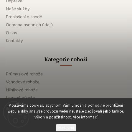
Doprava
Naše služby
Prohlášení o shodě
Ochrana osobních údajů
O nás
Kontakty
Kategorie rohoží
Průmyslové rohože
Vchodové rohože
Hliníkové rohože
Logové rohože
Používáme cookies, abychom Vám umožnili pohodlné prohlížení
Gastro rohože
webu a díky analýze provozu webu neustále zlepšovali jeho funkce,
Dezinfekční rohože
výkon a použitelnost.
Více informací
Prací servis
Nastavení