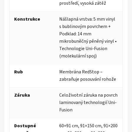
prostředí, vysoká zátěž
Konstrukce
Nášlapná vrstva: 5 mm vinyl
s bublinovým povrchem +
Podklad: 14 mm
mikrobuněčný pěněný vinyl •
Technologie Uni-Fusion
(molekulární spoj)
Rub
Membrána RedStop –
zabraňuje posouvání rohože
Záruka
Celoživotní záruka na povrch
laminovaný technologií Uni-
Fusion
Dostupné
60×91 cm, 91×150 cm, 91×200