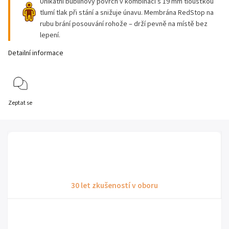
Unikátní bublinový povrch v kombinaci s 19 mm tloušťkou
tlumí tlak při stání a snižuje únavu. Membrána RedStop na
rubu brání posouvání rohože – drží pevně na místě bez
lepení.
Detailní informace
Zeptat se
30 let zkušeností v oboru