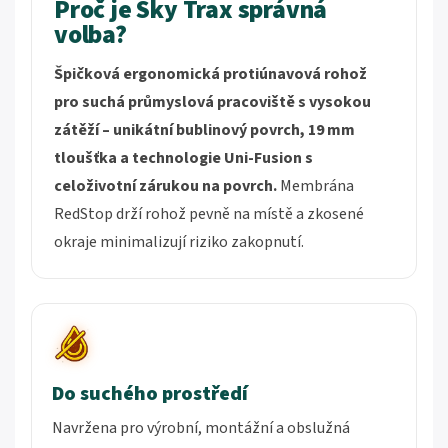
Proč je Sky Trax správná
volba?
Špičková ergonomická protiúnavová rohož
pro suchá průmyslová pracoviště s vysokou
zátěží – unikátní bublinový povrch, 19 mm
tloušťka a technologie Uni-Fusion s
celoživotní zárukou na povrch.
Membrána
RedStop drží rohož pevně na místě a zkosené
okraje minimalizují riziko zakopnutí.
Do suchého prostředí
Navržena pro výrobní, montážní a obslužná