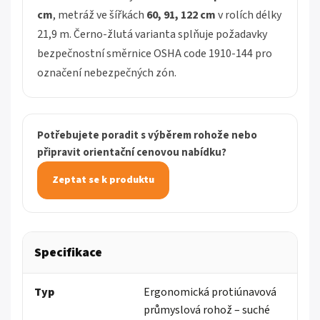
cm
, metráž ve šířkách
60, 91, 122 cm
v rolích délky
21,9 m. Černo-žlutá varianta splňuje požadavky
bezpečnostní směrnice OSHA code 1910-144 pro
označení nebezpečných zón.
Potřebujete poradit s výběrem rohože nebo
připravit orientační cenovou nabídku?
Zeptat se k produktu
Specifikace
Typ
Ergonomická protiúnavová
průmyslová rohož – suché