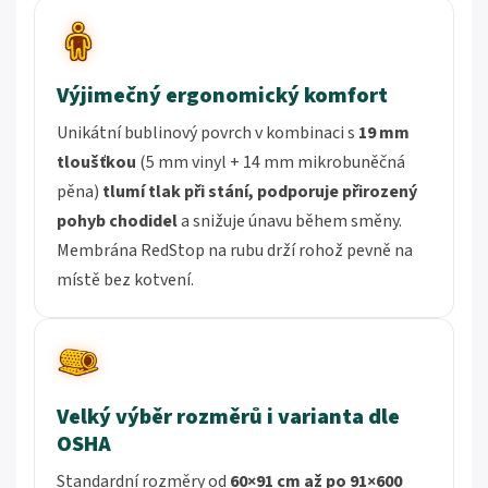
Výjimečný ergonomický komfort
Unikátní bublinový povrch v kombinaci s
19 mm
tloušťkou
(5 mm vinyl + 14 mm mikrobuněčná
pěna)
tlumí tlak při stání, podporuje přirozený
pohyb chodidel
a snižuje únavu během směny.
Membrána RedStop na rubu drží rohož pevně na
místě bez kotvení.
Velký výběr rozměrů i varianta dle
OSHA
Standardní rozměry od
60×91 cm až po 91×600