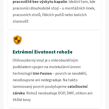
pracoviště bez výskytu kapalin
. Ideální tam, kde
pracovníci dlouhodobě stojí – u montážních linek,
pracovních stolů, řídicích pultů nebo balicích
stanovišť.
Extrémní životnost rohože
Otěruvzdorný vinyl je s mikrobuněčným
podkladem spojen na molekulární úrovni
technologií
Uni-Fusion
– povrch se neoddělí,
neodloupsne ani nedegraduje. Na takto
laminovaný povrch poskytujeme
celoživotní
záruku
. Rohož neobsahuje DOP, DMF, silikon ani
těžké kovy.