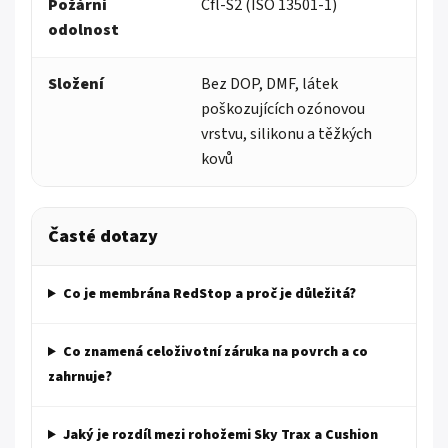
Požární
Cfl-S2 (ISO 13501-1)
odolnost
Složení
Bez DOP, DMF, látek
poškozujících ozónovou
vrstvu, silikonu a těžkých
kovů
Časté dotazy
Co je membrána RedStop a proč je důležitá?
Co znamená celoživotní záruka na povrch a co
zahrnuje?
Jaký je rozdíl mezi rohožemi Sky Trax a Cushion