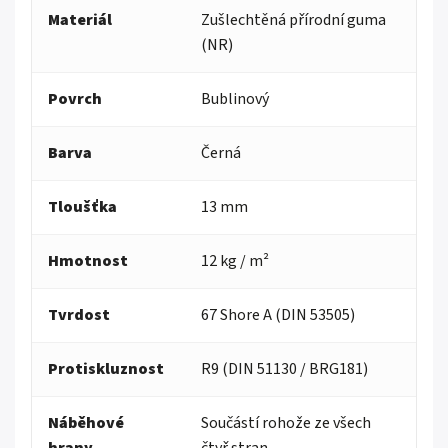
Materiál
Zušlechtěná přírodní guma
(NR)
Povrch
Bublinový
Barva
Černá
Tloušťka
13 mm
Hmotnost
12 kg / m²
Tvrdost
67 Shore A (DIN 53505)
Protiskluznost
R9 (DIN 51130 / BRG181)
Náběhové
Součástí rohože ze všech