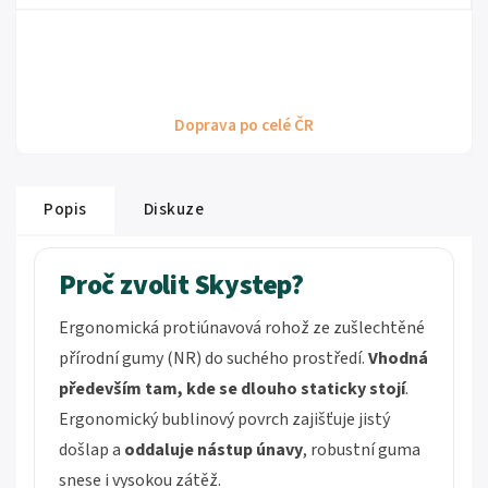
Doprava po celé ČR
Popis
Diskuze
Proč zvolit Skystep?
Ergonomická protiúnavová rohož ze zušlechtěné
přírodní gumy (NR) do suchého prostředí.
Vhodná
především tam, kde se
dlouho staticky stojí
.
Ergonomický bublinový povrch zajišťuje jistý
došlap a
oddaluje nástup únavy
, robustní guma
snese i vysokou zátěž.