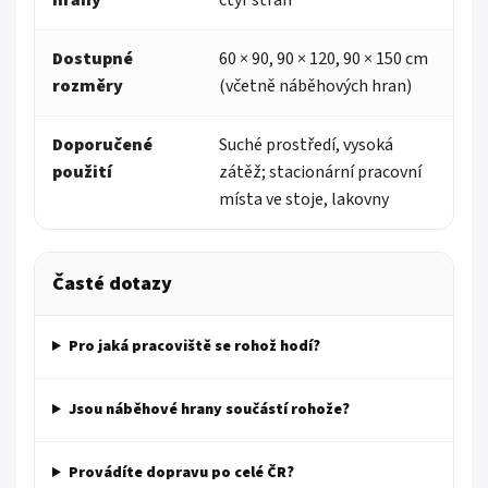
hrany
čtyř stran
Dostupné
60 × 90, 90 × 120, 90 × 150 cm
rozměry
(včetně náběhových hran)
Doporučené
Suché prostředí, vysoká
použití
zátěž; stacionární pracovní
místa ve stoje, lakovny
Časté dotazy
Pro jaká pracoviště se rohož hodí?
Jsou náběhové hrany součástí rohože?
Provádíte dopravu po celé ČR?