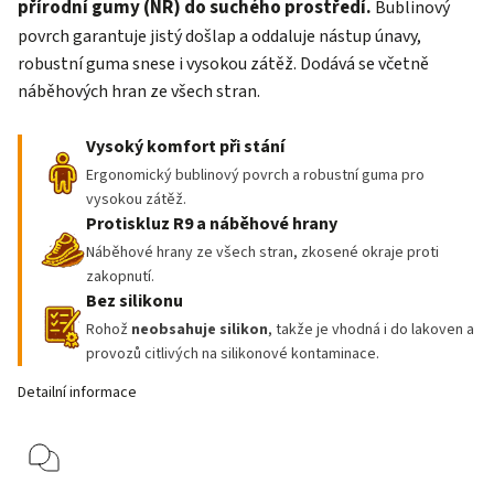
přírodní gumy (NR) do suchého prostředí.
Bublinový
povrch garantuje jistý došlap a oddaluje nástup únavy,
robustní guma snese i vysokou zátěž. Dodává se včetně
náběhových hran ze všech stran.
Vysoký komfort při stání
Ergonomický bublinový povrch a robustní guma pro
vysokou zátěž.
Protiskluz R9 a náběhové hrany
Náběhové hrany ze všech stran, zkosené okraje proti
zakopnutí.
Bez silikonu
Rohož
neobsahuje silikon
, takže je vhodná i do lakoven a
provozů citlivých na silikonové kontaminace.
Detailní informace