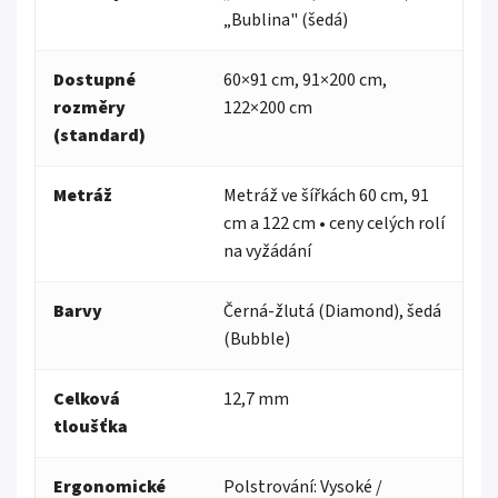
„Bublina" (šedá)
Dostupné
60×91 cm, 91×200 cm,
rozměry
122×200 cm
(standard)
Metráž
Metráž ve šířkách 60 cm, 91
cm a 122 cm • ceny celých rolí
na vyžádání
Barvy
Černá-žlutá (Diamond), šedá
(Bubble)
Celková
12,7 mm
tloušťka
Ergonomické
Polstrování: Vysoké /