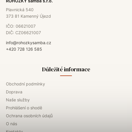
ROHOŽKY samba s.r.o.
Plavnická 540
373 81 Kamenný Újezd
IČO: 06621007
DIČ: CZ06621007
info@rohozkysamba.cz
+420 728 126 585
Důležité informace
Obchodní podmínky
Doprava
Naše služby
Prohlášení o shodě
Ochrana osobních údajů
O nás
Kontakty