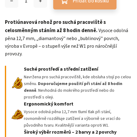
Přidat do košíku
Protiúnavová rohož pro suchá pracoviště s
celosměnným stáním až 8 hodin denně.
Vysoce odolná
pěna 12,7 mm, „diamantový" nebo „bublinový" povrch,
výroba v Evropě – o stupeň výše než W1 pro náročnější
provozy.
Suché prostředí a střední zatížení
Navržena pro suchá pracoviště, kde obsluha stojí po celou
směnu.
Doporučujeme použití při stání až 8 hodin
denně
. Nevhodná do mokrého prostředí nebo do
prostředí s oleji.
Ergonomický komfort
Vysoce odolná pěna 12,7 mm tlumí tlak při stání,
rovnoměrně rozděluje zatížení a výborně se vrací do
původního tvaru. Kvalitnější varianta oproti W1.
Široký výběr rozměrů – 2 barvy a 2 povrchy