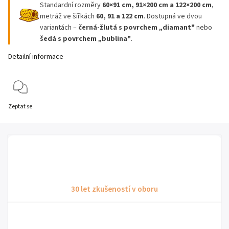
Standardní rozměry
60×91 cm, 91×200 cm a 122×200 cm
,
metráž ve šířkách
60, 91 a 122 cm
. Dostupná ve dvou
variantách –
černá-žlutá s povrchem „diamant"
nebo
šedá s povrchem „bublina"
.
Detailní informace
Zeptat se
30 let zkušeností v oboru