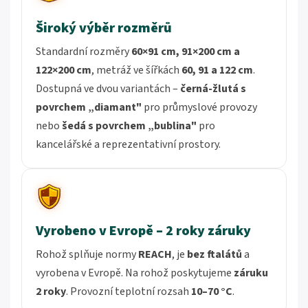
Široký výběr rozměrů
Standardní rozměry
60×91 cm, 91×200 cm a
122×200 cm
, metráž ve šířkách
60, 91 a 122 cm
.
Dostupná ve dvou variantách –
černá-žlutá s
povrchem „diamant"
pro průmyslové provozy
nebo
šedá s povrchem „bublina"
pro
kancelářské a reprezentativní prostory.
Vyrobeno v Evropě – 2 roky záruky
Rohož splňuje normy
REACH
, je
bez ftalátů
a
vyrobena v Evropě. Na rohož poskytujeme
záruku
2 roky
. Provozní teplotní rozsah
10–70 °C
.