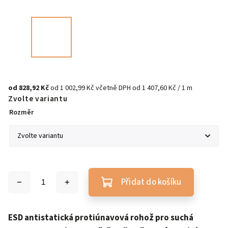
od
828,92 Kč
od
1 002,99 Kč
včetně DPH
od 1 407,60 Kč / 1 m
Zvolte variantu
Rozměr
Přidat do košíku
ESD antistatická protiúnavová rohož pro suchá