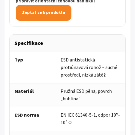
připravit orientační cenovou nabídku?
Zeptat se k produktu
Specifikace
Typ
ESD antistatická
protiúnavová rohož – suché
prostředí, nízká zátěž
Materiál
Pružná ESD pěna, povrch
„bublina"
ESD norma
EN IEC 61340-5-1, odpor 10⁶–
10⁹ Ω