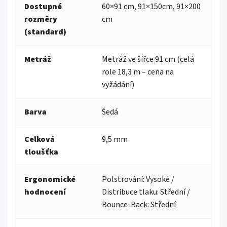
Dostupné
60×91 cm, 91×150cm, 91×200
rozměry
cm
(standard)
Metráž
Metráž ve šířce 91 cm (celá
role 18,3 m – cena na
vyžádání)
Barva
Šedá
Celková
9,5 mm
tloušťka
Ergonomické
Polstrování: Vysoké /
hodnocení
Distribuce tlaku: Střední /
Bounce-Back: Střední