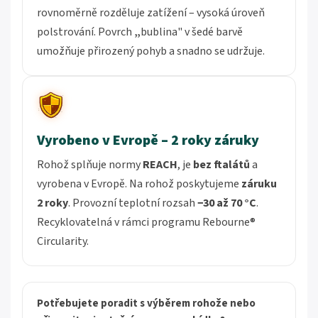
rovnoměrně rozděluje zatížení – vysoká úroveň
polstrování. Povrch
„
bublina" v šedé barvě
umožňuje přirozený pohyb a snadno se udržuje.
Vyrobeno v Evropě – 2 roky záruky
Rohož splňuje normy
REACH
, je
bez ftalátů
a
vyrobena v Evropě. Na rohož poskytujeme
záruku
2 roky
. Provozní teplotní rozsah
−30 až 70 °C
.
Recyklovatelná v rámci programu Rebourne®
Circularity.
Potřebujete poradit s výběrem rohože nebo