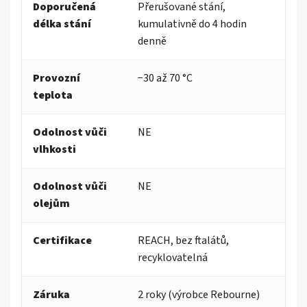
Doporučená
Přerušované stání,
délka stání
kumulativně do 4 hodin
denně
Provozní
−30 až 70 °C
teplota
Odolnost vůči
NE
vlhkosti
Odolnost vůči
NE
olejům
Certifikace
REACH, bez ftalátů,
recyklovatelná
Záruka
2 roky (výrobce Rebourne)