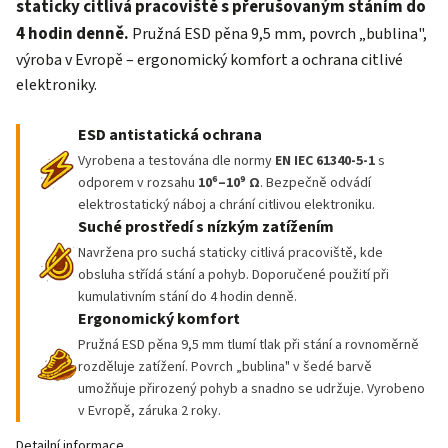
staticky citlivá pracoviště s přerušovaným stáním do
4 hodin denně.
Pružná ESD pěna 9,5 mm, povrch „bublina",
výroba v Evropě – ergonomický komfort a ochrana citlivé
elektroniky.
ESD antistatická ochrana
Vyrobena a testována dle normy
EN IEC 61340-5-1
s
odporem v rozsahu
10⁶–10⁹ Ω
. Bezpečně odvádí
elektrostatický náboj a chrání citlivou elektroniku.
Suché prostředí s nízkým zatížením
Navržena pro suchá staticky citlivá pracoviště, kde
obsluha střídá stání a pohyb. Doporučené použití při
kumulativním stání do 4 hodin denně.
Ergonomický komfort
Pružná ESD pěna 9,5 mm tlumí tlak při stání a rovnoměrně
rozděluje zatížení. Povrch „bublina" v šedé barvě
umožňuje přirozený pohyb a snadno se udržuje. Vyrobeno
v Evropě, záruka 2 roky.
Detailní informace