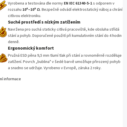
Vyrobena a testována dle normy
EN IEC 61340-5-1
s odporem v
rozsahu
10⁶–10⁹ Ω
. Bezpečně odvádí elektrostatický náboj a chrání
citlivou elektroniku.
Suché prostředí s nízkým zatížením
Navržena pro suchá staticky citlivá pracoviště, kde obsluha střídá
stání a pohyb. Doporučené použití při kumulativním stání do 4 hodin
denně.
Ergonomický komfort
Pružná ESD pěna 9,5 mm tlumí tlak při stání a rovnoměrně rozděluje
zatížení. Povrch „bublina" v šedé barvě umožňuje přirozený pohyb
a snadno se udržuje. Vyrobeno v Evropě, záruka 2 roky.
lní informace