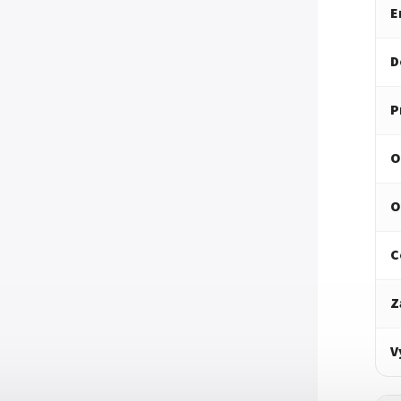
E
D
P
O
O
C
Z
V