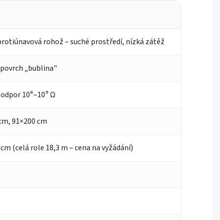
protiúnavová rohož – suché prostředí, nízká zátěž
 povrch „bublina"
 odpor 10⁶–10⁹ Ω
cm, 91×200 cm
 cm (celá role 18,3 m – cena na vyžádání)