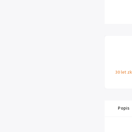
30 let z
Popis