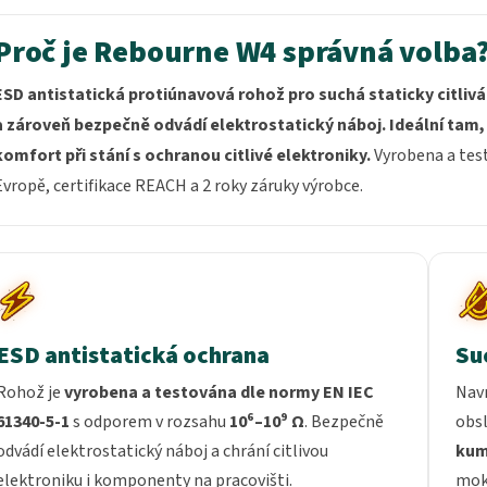
Proč je Rebourne W4 správná volba
ESD antistatická protiúnavová rohož pro suchá staticky citlivá
a zároveň bezpečně odvádí elektrostatický náboj.
Ideální tam
komfort při stání s ochranou citlivé elektroniky.
Vyrobena a test
Evropě, certifikace REACH a 2 roky záruky výrobce.
ESD antistatická ochrana
Su
Rohož je
vyrobena a testována dle normy
EN IEC
Navr
61340-5-1
s odporem v rozsahu
10⁶–10⁹ Ω
. Bezpečně
obsl
odvádí elektrostatický náboj a chrání citlivou
kum
elektroniku i komponenty na pracovišti.
mokr