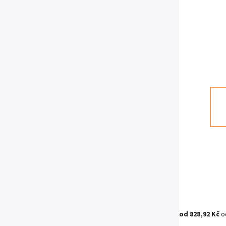
od
828,92 Kč
o