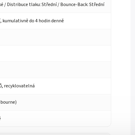
é / Distribuce tlaku: Střední / Bounce-Back: Střední
, kumulativně do 4 hodin denně
ů, recyklovatelná
ebourne)
ě