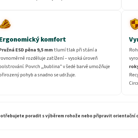
Ergonomický komfort
Vy
Pružná ESD pěna 9,5 mm
tlumí tlak při stání a
Roh
rovnoměrně rozděluje zatížení – vysoká úroveň
vyr
polstrování. Povrch
„
bublina" v šedé barvě umožňuje
rok
přirozený pohyb a snadno se udržuje.
Rec
Circ
otřebujete poradit s výběrem rohože nebo připravit orientační