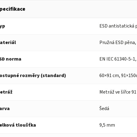
pecifikace
yp
ESD antistatická 
ateriál
Pružná ESD pěna,
SD norma
EN IEC 61340-5-1,
ostupné rozměry (standard)
60×91 cm, 91×150
etráž
Metráž ve šířce 91
arva
Šedá
elková tloušťka
9,5 mm