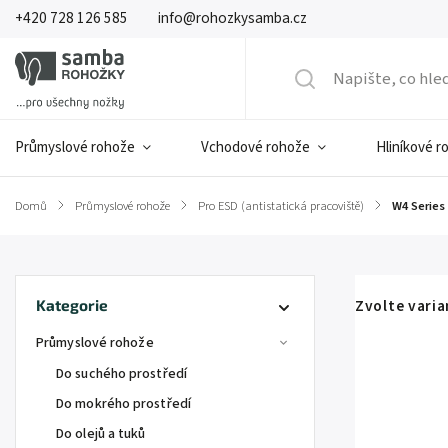
+420 728 126 585
info@rohozkysamba.cz
Průmyslové rohože
Vchodové rohože
Hliníkové r
Domů
/
Průmyslové rohože
/
Pro ESD (antistatická pracoviště)
/
W4 Series
Zvolte vari
Kategorie
Průmyslové rohože
Do suchého prostředí
Do mokrého prostředí
Do olejů a tuků