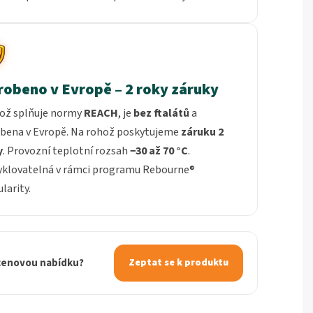
robeno v Evropě – 2 roky záruky
ož splňuje normy
REACH
, je
bez ftalátů
a
obena v Evropě. Na rohož poskytujeme
záruku 2
y
. Provozní teplotní rozsah
−30 až 70 °C
.
yklovatelná v rámci programu Rebourne®
ularity.
 cenovou nabídku?
Zeptat se k produktu