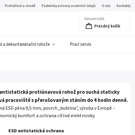
Prohlášení o shodě
Podmínky ochrany osobních údajů
O nás
Kontakty
Nákupní košík
Prázdný košík
í a dekontaminační rohože
Prací servis
antistatická protiúnavová rohož pro suchá staticky
ivá pracoviště s přerušovaným stáním do 4 hodin denně.
ná ESD pěna 9,5 mm, povrch „bublina", výroba v Evropě –
nomický komfort a ochrana citlivé elektroniky.
ESD antistatická ochrana