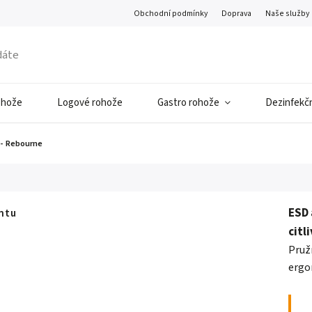
Obchodní podmínky
Doprava
Naše služby
ohože
Logové rohože
Gastro rohože
Dezinfekčn
 - Rebourne
ESD 
antu
citl
Pruž
ergo