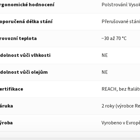
rgonomické hodnocení
Polstrování: Vysok
oporučená délka stání
Přerušované stání
rovozní teplota
−30 až 70 °C
dolnost vůči vlhkosti
NE
dolnost vůči olejům
NE
ertifikace
REACH, bez ftalát
áruka
2 roky (výrobce R
ýroba
Vyrobeno v Evrop