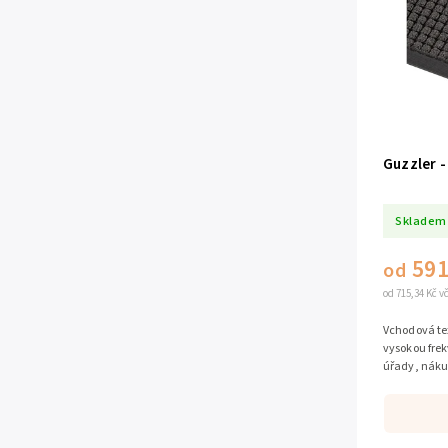
Guzzler -
Skladem
591
od
od 715,34 Kč 
Vchodová text
vysokou frek
úřady, nákup
mimořádné s