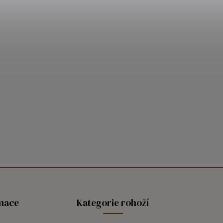
+
ráž šířky 200 cm
metráž šířky 120 cm
další
rmace
Kategorie rohoží