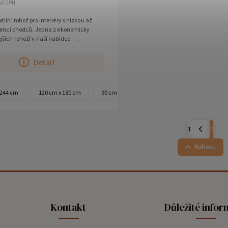
tně DPH
tilní rohož pro interiéry s nízkou až
kvencí chodců. Jedna z ekonomicky
ších rohoží v naší nabídce –
 polypropylenová vlákna,...
Detail
 244 cm
120 cm x 180 cm
90 cm x 150 cm
60 cm x 90 cm
met
1
2
Nahoru
Kontakt
Důležité info