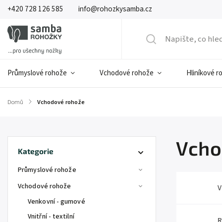
+420 728 126 585
info@rohozkysamba.cz
Průmyslové rohože
Vchodové rohože
Hliníkové r
Domů
/
Vchodové rohože
Vcho
Kategorie
Průmyslové rohože
Vchodové rohože
V
Venkovní - gumové
Vnitřní - textilní
R