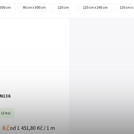
 300 cm
90 cm x 300 cm
120 cm x 180 cm
120 cm x 240 cm
90 cm x 150 cm
120 cm x
90
 N136
(2 ks)
 Kč
od 1 451,80 Kč / 1 m