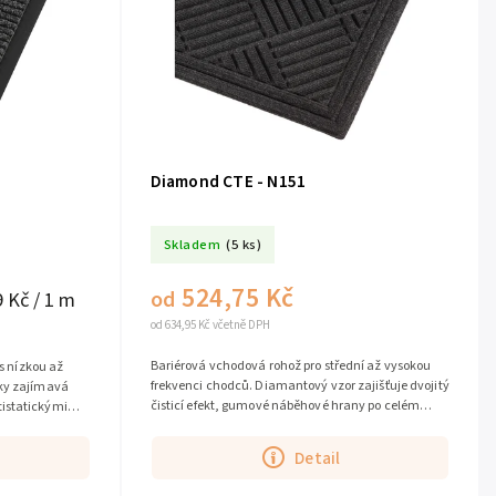
Diamond CTE - N151
Skladem
(5 ks)
524,75 Kč
od
9 Kč / 1 m
od 634,95 Kč včetně DPH
Bariérová vchodová rohož pro střední až vysokou
 s nízkou až
frekvenci chodců. Diamantový vzor zajišťuje dvojitý
cky zajímavá
čisticí efekt, gumové náběhové hrany po celém
istatickými
obvodu tvoří skutečnou bariéru...
...
Detail