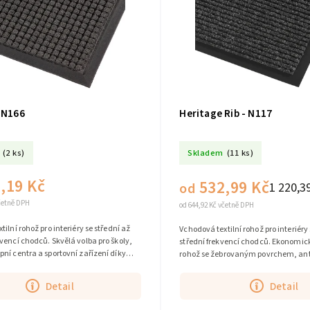
 N166
Heritage Rib - N117
(2 ks)
Skladem
(11 ks)
,19 Kč
532,99 Kč
1 220,3
od
včetně DPH
od 644,92 Kč včetně DPH
ilní rohož pro interiéry se střední až
Vchodová textilní rohož pro interiéry
vencí chodců. Skvělá volba pro školy,
střední frekvencí chodců. Ekonomi
ní centra a sportovní zařízení díky
rohož se žebrovaným povrchem, ant
avosti a...
vlákny a nízkou cenou – dostupná ve
Detail
Detail