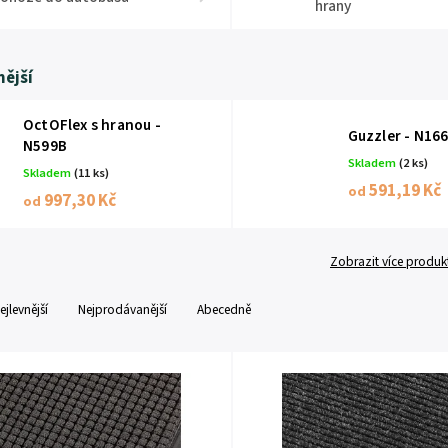
hrany
ější
OctOFlex s hranou -
Guzzler - N16
N599B
Skladem
(2 ks)
Skladem
(11 ks)
591,19 Kč
od
997,30 Kč
od
Zobrazit více produk
ejlevnější
Nejprodávanější
Abecedně