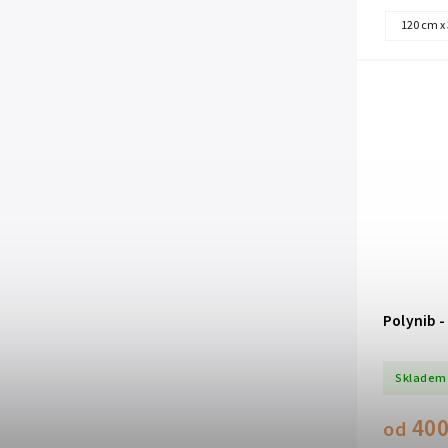
120 cm x
Polynib -
Skladem
400
od