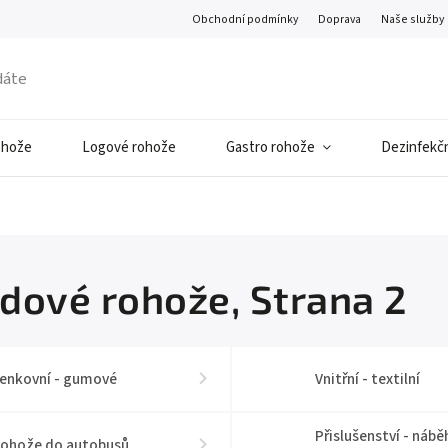
Obchodní podmínky
Doprava
Naše služby
ohože
Logové rohože
Gastro rohože
Dezinfekčn
dové rohože
, Strana 2
enkovní - gumové
Vnitřní - textilní
Přislušenství - náb
ohože do autobusů