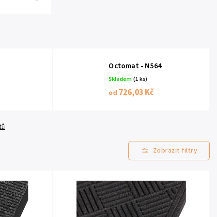
6
Octomat - N564
Skladem
(1 ks)
726,03 Kč
od
tů