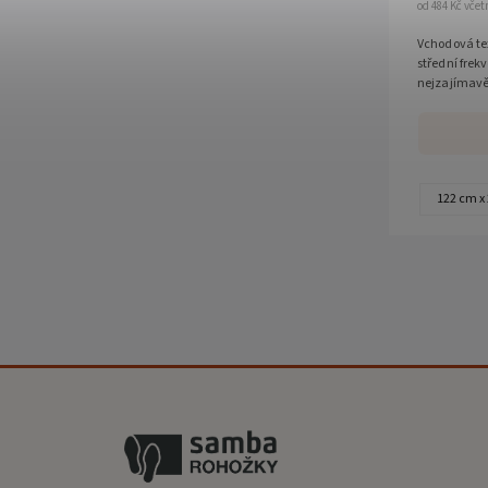
od 484 Kč vče
Vchodová tex
střední fre
nejzajímavěj
antistatická
122 cm x