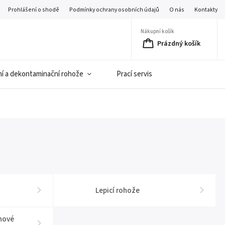
Prohlášení o shodě
Podmínky ochrany osobních údajů
O nás
Kontakty
Nákupní košík
Prázdný košík
í a dekontaminační rohože
Prací servis
Lepicí rohože
ěhové